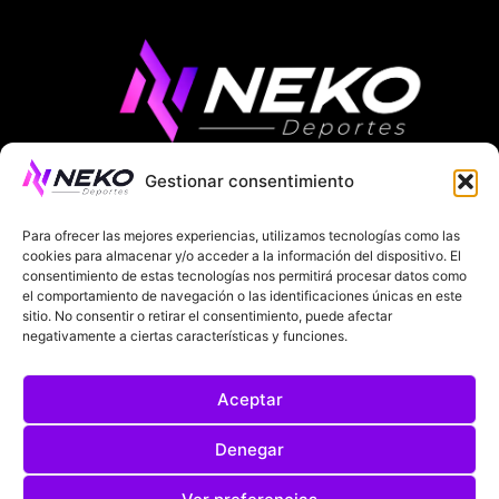
Gestionar consentimiento
ÚLTIMAS NOTICIAS
COMPETICIONES EUROPEAS
Para ofrecer las mejores experiencias, utilizamos tecnologías como las
LA LIGA
MUNDIAL 2026
FÚTBOL INTERNACIONAL
cookies para almacenar y/o acceder a la información del dispositivo. El
consentimiento de estas tecnologías nos permitirá procesar datos como
el comportamiento de navegación o las identificaciones únicas en este
SOBRE NOSOTROS
sitio. No consentir o retirar el consentimiento, puede afectar
negativamente a ciertas características y funciones.
AVISOS LEGALES
POLÍTICA DE PRIVACIDAD
Aceptar
POLÍTICA DE COOKIES
@2025. TODOS LOS DERECHOS RESERVADOS
Denegar
DISEÑADO POR
DARYL STUDIO.