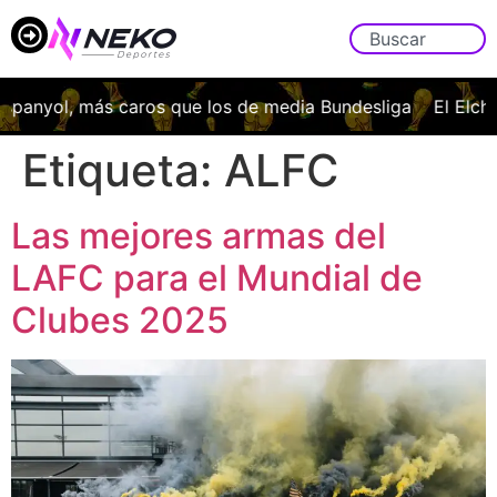
spanyol, más caros que los de media Bundesliga
El Elche
Etiqueta:
ALFC
Las mejores armas del
LAFC para el Mundial de
Clubes 2025