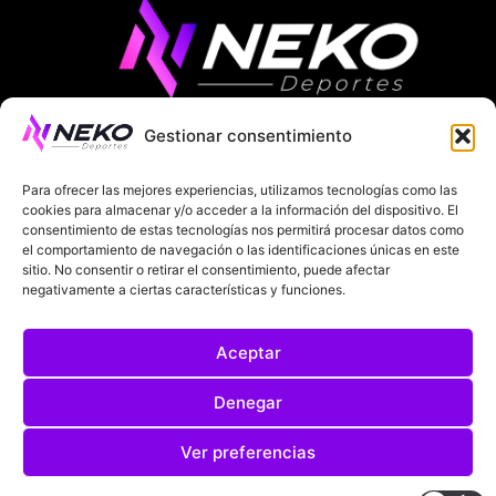
Gestionar consentimiento
ÚLTIMAS NOTICIAS
COMPETICIONES EUROPEAS
Para ofrecer las mejores experiencias, utilizamos tecnologías como las
LA LIGA
MUNDIAL 2026
FÚTBOL INTERNACIONAL
cookies para almacenar y/o acceder a la información del dispositivo. El
consentimiento de estas tecnologías nos permitirá procesar datos como
el comportamiento de navegación o las identificaciones únicas en este
SOBRE NOSOTROS
sitio. No consentir o retirar el consentimiento, puede afectar
negativamente a ciertas características y funciones.
AVISOS LEGALES
POLÍTICA DE PRIVACIDAD
Aceptar
POLÍTICA DE COOKIES
@2025. TODOS LOS DERECHOS RESERVADOS
Denegar
DISEÑADO POR
DARYL STUDIO.
Ver preferencias