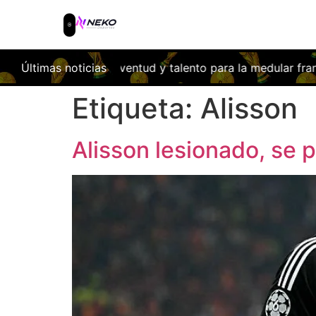
vi Morcillo: Juventud y talento para la medular franjiverde
Últimas noticias
Etiqueta:
Alisson
Alisson lesionado, se p