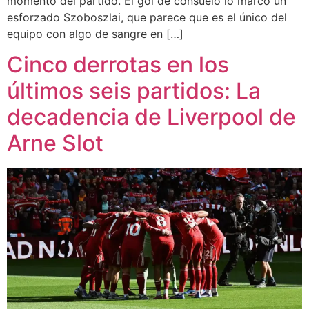
momento del partido. El gol de consuelo lo marcó un
esforzado Szoboszlai, que parece que es el único del
equipo con algo de sangre en […]
Cinco derrotas en los
últimos seis partidos: La
decadencia de Liverpool de
Arne Slot