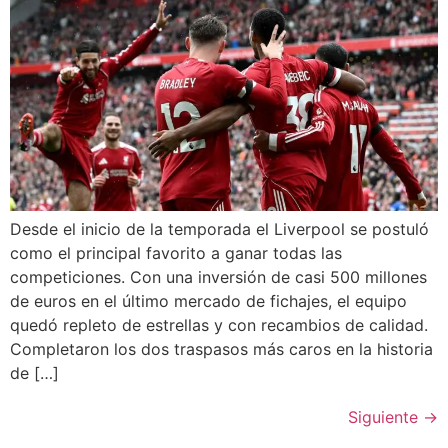
Desde el inicio de la temporada el Liverpool se postuló
como el principal favorito a ganar todas las
competiciones. Con una inversión de casi 500 millones
de euros en el último mercado de fichajes, el equipo
quedó repleto de estrellas y con recambios de calidad.
Completaron los dos traspasos más caros en la historia
de […]
Siguiente
→