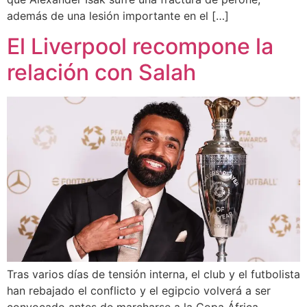
además de una lesión importante en el […]
El Liverpool recompone la
relación con Salah
Tras varios días de tensión interna, el club y el futbolista
han rebajado el conflicto y el egipcio volverá a ser
convocado antes de marcharse a la Copa África