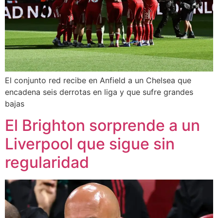
El conjunto red recibe en Anfield a un Chelsea que
encadena seis derrotas en liga y que sufre grandes
bajas
El Brighton sorprende a un
Liverpool que sigue sin
regularidad