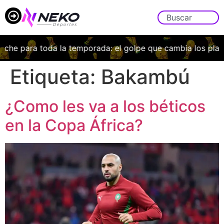
che para toda la temporada: el golpe que cambia los plane
Etiqueta:
Bakambú
¿Como les va a los béticos
en la Copa África?