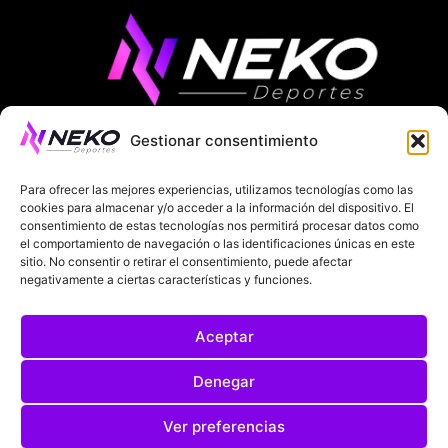
Gestionar consentimiento
ÚLTIMAS NOTICIAS
COMPETICIONES EUROPEAS
Para ofrecer las mejores experiencias, utilizamos tecnologías como las
LA LIGA
MUNDIAL 2026
FÚTBOL INTERNACIONAL
cookies para almacenar y/o acceder a la información del dispositivo. El
consentimiento de estas tecnologías nos permitirá procesar datos como
el comportamiento de navegación o las identificaciones únicas en este
SOBRE NOSOTROS
sitio. No consentir o retirar el consentimiento, puede afectar
negativamente a ciertas características y funciones.
AVISOS LEGALES
POLÍTICA DE PRIVACIDAD
Aceptar
POLÍTICA DE COOKIES
@2025. TODOS LOS DERECHOS RESERVADOS
Denegar
DISEÑADO POR
DARYL STUDIO.
Ver preferencias