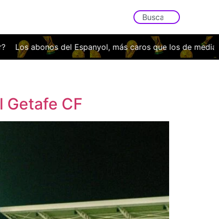
bonos del Espanyol, más caros que los de media Bundeslig
al Getafe CF