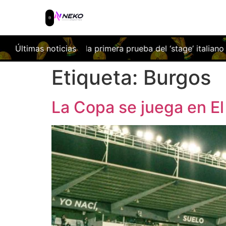
iorentina en la primera prueba del ‘stage’ italiano
Últimas noticias
¿Qué ta
Etiqueta:
Burgos
La Copa se juega en El