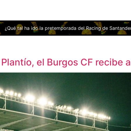
l ha ido la pretemporada del Racing de Santander?
Los a
 Plantío, el Burgos CF recibe 