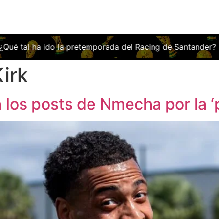
ha ido la pretemporada del Racing de Santander?
Los abo
Kirk
 los posts de Nmecha por la ‘