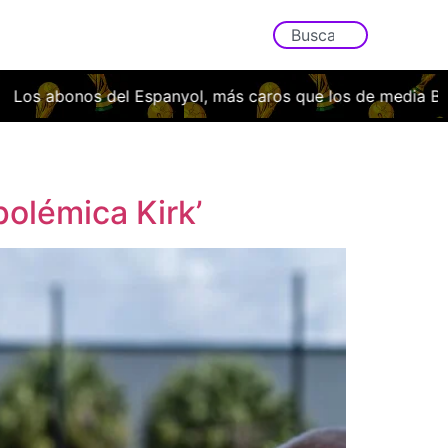
nos del Espanyol, más caros que los de media Bundesliga
polémica Kirk’