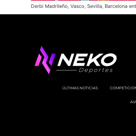
Derbi Madrileño, Vasco, Sevilla, Barcelona en
ÚLTIMAS NOTICIAS
COMPETICIO
AV