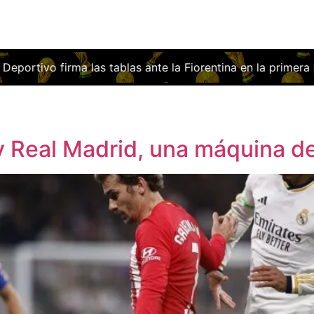
rma las tablas ante la Fiorentina en la primera prueba del ‘s
o y Real Madrid, una máquina d