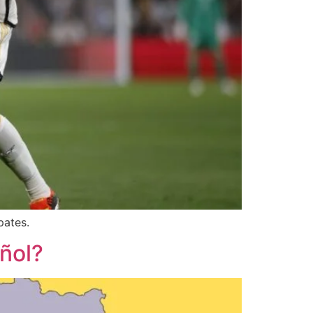
pates.
añol?