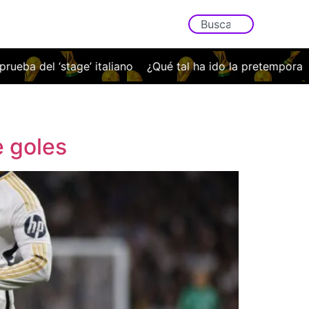
tage’ italiano
¿Qué tal ha ido la pretemporada del Racin
e goles