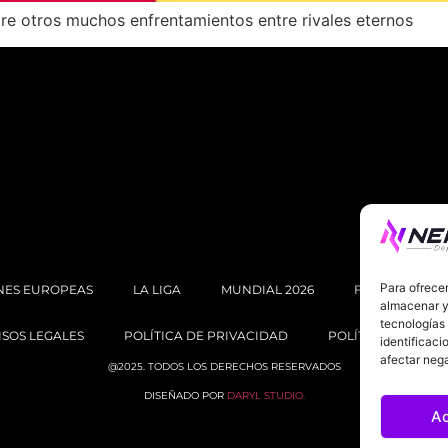
tre otros muchos enfrentamientos entre rivales eternos
Para ofrecer
NES EUROPEAS
LA LIGA
MUNDIAL 2026
FÚTBOL INTE
almacenar y/
tecnologías
ISOS LEGALES
POLÍTICA DE PRIVACIDAD
POLÍTICA DE COOK
identificaci
afectar nega
@2025. TODOS LOS DERECHOS RESERVADOS
DISEÑADO POR
DARYL STUDIO.
A