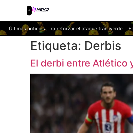
che CF para reforzar el ataque franjiverde
Últimas noticias
El Deportivo fi
Etiqueta:
Derbis
El derbi entre Atlétic