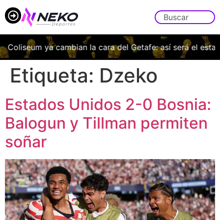
oliseum ya cambian la cara del Getafe: así será el estadio 
Etiqueta:
Dzeko
Estados Unidos 2-0 Bosnia:
Balogun y Tillman permiten
soñar