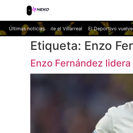
ese a caer ante el Villarreal
Últimas noticias
El Deportivo vuelve a Primer
Etiqueta:
Enzo Fe
Enzo Fernández lidera 