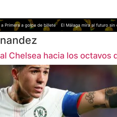
a a golpe de billete
El Málaga mira al futuro sin olvida
rnandez
al Chelsea hacia los octavos 