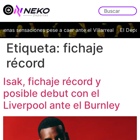
uenas sensaciones pese a caer ante el Villarreal
El Deport
Etiqueta:
fichaje
récord
Isak, fichaje récord y
posible debut con el
Liverpool ante el Burnley