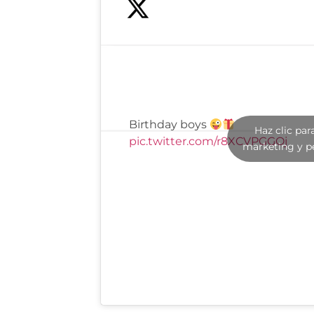
Birthday boys
Haz clic par
pic.twitter.com/r8XCVPGGOj
marketing y p