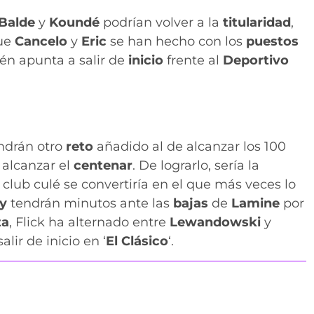
Balde
y
Koundé
podrían volver a la
titularidad
,
que
Cancelo
y
Eric
se han hecho con los
puestos
én apunta a salir de
inicio
frente al
Deportivo
ndrán otro
reto
añadido al de alcanzar los 100
 alcanzar el
centenar
. De lograrlo, sería la
 club culé se convertiría en el que más veces lo
ny
tendrán minutos ante las
bajas
de
Lamine
por
ta
, Flick ha alternado entre
Lewandowski
y
alir de inicio en ‘
El Clásico
‘.