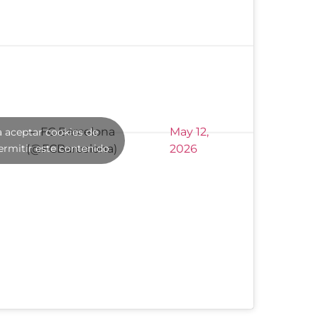
— FC Barcelona
May 12,
a aceptar cookies de
ermitir este contenido
(@FCBarcelona)
2026