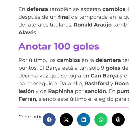
En
defensa
también se esperan
cambios
.
después de un
final
de temporada en la 
de laterales titulares.
Ronald Araújo
tambi
Alavés
.
Anotar 100 goles
Por último, los
cambios
en la
delantera
te
puntos. El Barça está a tan solo 9
goles
de
décima vez que se logra en
Can Barça
y el
ha conseguido. Para ello,
Rashford
y
Roo
lesión
y de
Raphinha
por
sanción
. En
pun
Ferran
, siendo este último el elegido para s
Compartir: