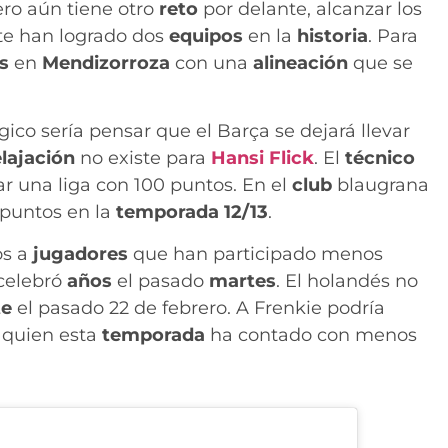
ero aún tiene otro
reto
por delante, alcanzar los
te han logrado dos
equipos
en la
historia
. Para
os
en
Mendizorroza
con una
alineación
que se
ógico sería pensar que el Barça se dejará llevar
elajación
no existe para
Hansi Flick
. El
técnico
rar una liga con 100 puntos. En el
club
blaugrana
puntos en la
temporada 12/13
.
os a
jugadores
que han participado menos
 celebró
años
el pasado
martes
. El holandés no
te
el pasado 22 de febrero. A Frenkie podría
, quien esta
temporada
ha contado con menos