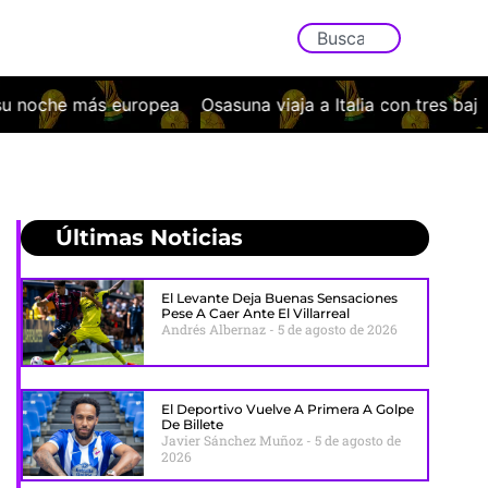
Osasuna viaja a Italia con tres bajas y un exigente examen
Últimas Noticias
El Levante Deja Buenas Sensaciones
Pese A Caer Ante El Villarreal
Andrés Albernaz
5 de agosto de 2026
El Deportivo Vuelve A Primera A Golpe
De Billete
Javier Sánchez Muñoz
5 de agosto de
2026