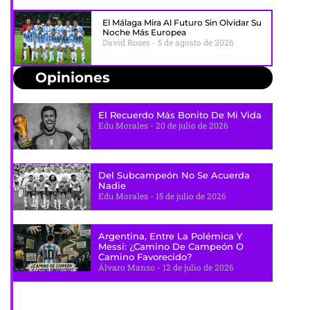
El Málaga Mira Al Futuro Sin Olvidar Su
Noche Más Europea
David Roses
5 de agosto de 2026
Opiniones
El Recuerdo Más Bonito De Mi Vida
Edu Morales
20 de julio de 2026
Del Subcampeón No Se Acuerda
Nadie
Edu Morales
15 de julio de 2026
Argentina, Entre La Polémica Y
Messi: ¿camino De Campeón O
Camino Favorecido?
Álvaro Manso
12 de julio de 2026