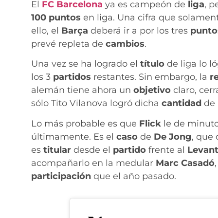
El
FC Barcelona
ya es campeón de
liga
, p
100 puntos
en liga. Una cifra que solamen
ello, el
Barça
deberá ir a por los tres
punt
prevé repleta de
cambios
.
Una vez se ha logrado el
título
de liga lo l
los 3
partidos
restantes. Sin embargo, la
r
alemán tiene ahora un
objetivo
claro, cer
sólo Tito Vilanova logró dicha
cantidad
de 
Lo más probable es que
Flick
le de minut
últimamente. Es el
caso
de
De Jong
, que
es
titular
desde el
partido
frente al
Levan
acompañarlo en la medular
Marc Casadó
participación
que el año pasado.