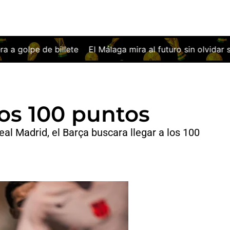
l Málaga mira al futuro sin olvidar su noche más europea
 los 100 puntos
l Madrid, el Barça buscara llegar a los 100