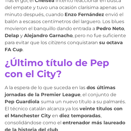
Tras el gol, el
Chelsea
intentó reaccionar en busca
del empate y tuvo una ocasión clarísima apenas un
minuto después, cuando
Enzo Fernández
envió el
balón a escasos centímetros del larguero. Los blues
movieron el banquillo dando entrada a
Pedro Neto
,
Delap
y
Alejandro Garnacho
, pero no fue suficiente
para evitar que los
citizens
conquistaran
su octava
FA Cup
.
¿Último título de Pep
con el City?
A la espera de lo que suceda en las
dos últimas
jornadas de la Premier League
, el conjunto de
Pep Guardiola
suma un nuevo título a su palmarés.
El técnico catalán alcanza ya los
veinte títulos con
el Manchester City
en
diez temporadas
,
consolidándose como el
entrenador más laureado
de la historia del club
.