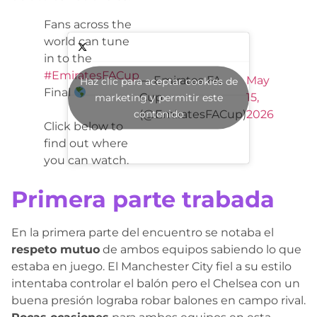
Fans across the
world can tune
in to the
#EmiratesFACup
— Emirates FA
May
Haz clic para aceptar cookies de
Final
Cup
15,
marketing y permitir este
contenido
(@EmiratesFACup)
2026
Click below to
find out where
you can watch.
Primera parte trabada
En la primera parte del encuentro se notaba el
respeto mutuo
de ambos equipos sabiendo lo que
estaba en juego. El Manchester City fiel a su estilo
intentaba controlar el balón pero el Chelsea con un
buena presión lograba robar balones en campo rival.