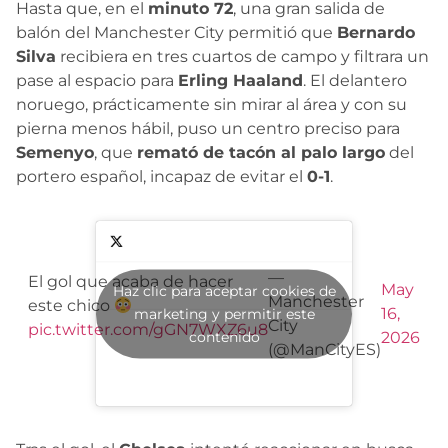
Hasta que, en el
minuto 72
, una gran salida de
balón del Manchester City permitió que
Bernardo
Silva
recibiera en tres cuartos de campo y filtrara un
pase al espacio para
Erling Haaland
. El delantero
noruego, prácticamente sin mirar al área y con su
pierna menos hábil, puso un centro preciso para
Semenyo
, que
remató de tacón al palo largo
del
portero español, incapaz de evitar el
0-1
.
—
El gol que acaba de hacer
May
Haz clic para aceptar cookies de
Manchester
este chico
16,
marketing y permitir este
City
pic.twitter.com/gGN7WXZ6u8
contenido
2026
(@ManCityES)