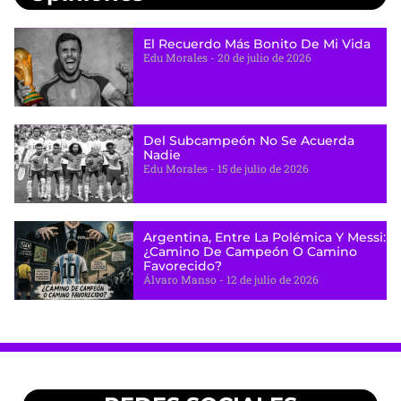
El Recuerdo Más Bonito De Mi Vida
Edu Morales
20 de julio de 2026
Del Subcampeón No Se Acuerda
Nadie
Edu Morales
15 de julio de 2026
Argentina, Entre La Polémica Y Messi:
¿camino De Campeón O Camino
Favorecido?
Álvaro Manso
12 de julio de 2026