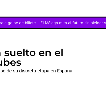
e billete
El Málaga mira al futuro sin olvidar su noche 
 suelto en el
ubes
rse de su discreta etapa en España