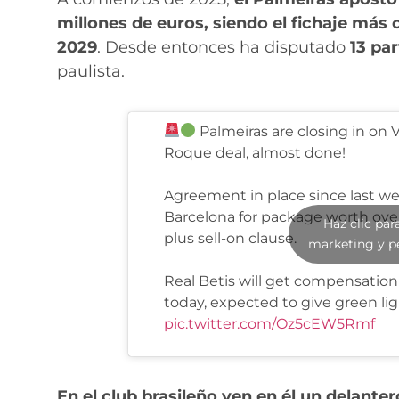
millones de euros, siendo el fichaje más c
2029
. Desde entonces ha disputado
13 pa
paulista.
Palmeiras are closing in on V
Roque deal, almost done!
Agreement in place since last w
Barcelona for package worth ov
Haz clic par
plus sell-on clause.
marketing y p
Real Betis will get compensation
today, expected to give green lig
pic.twitter.com/Oz5cEW5Rmf
En el club brasileño ven en él un delante