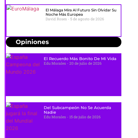
El Málaga Mira Al Futuro Sin Olvidar Su
Noche Más Europea
David Roses
5 de agosto de 2026
Opiniones
El Recuerdo Más Bonito De Mi Vida
Edu Morales
20 de julio de 2026
Del Subcampeón No Se Acuerda
Nadie
Edu Morales
15 de julio de 2026