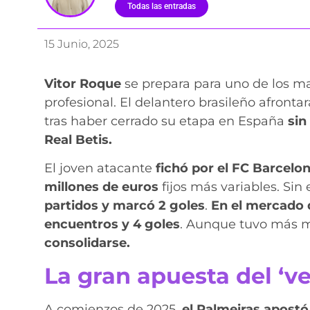
Todas las entradas
15 Junio, 2025
Vitor Roque
se prepara para uno de los ma
profesional. El delantero brasileño afrontar
tras haber cerrado su etapa en España
sin 
Real Betis.
El joven atacante
fichó por el FC Barcelo
millones de euros
fijos más variables. Si
partidos y marcó 2 goles
.
En el mercado 
encuentros y 4 goles
. Aunque tuvo más 
consolidarse.
La gran apuesta del ‘v
A comienzos de 2025,
el Palmeiras apostó