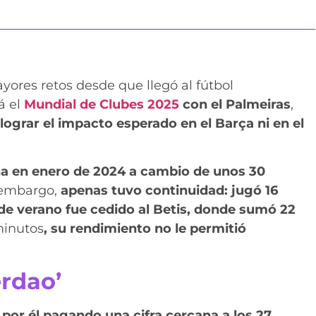
yores retos desde que llegó al fútbol
á el
Mundial de Clubes 2025
con el Palmeiras
,
lograr el impacto esperado en el Barça ni en el
na en enero de 2024 a cambio de unos 30
n embargo,
apenas tuvo continuidad: jugó 16
de verano fue cedido al Betis, donde sumó 22
minutos
, su rendimiento no le permitió
erdao’
 por él pagando una cifra cercana a los 27