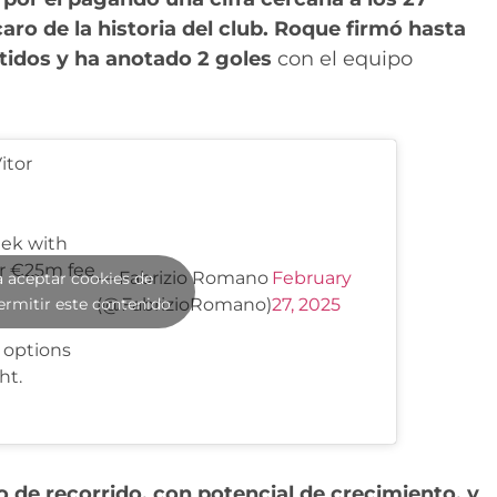
aro de la historia del club.
Roque firmó hasta
rtidos y ha anotado 2 goles
con el equipo
itor
eek with
er €25m fee
— Fabrizio Romano
February
a aceptar cookies de
ermitir este contenido
(@FabrizioRomano)
27, 2025
 options
ht.
ro de recorrido, con potencial de crecimiento, y