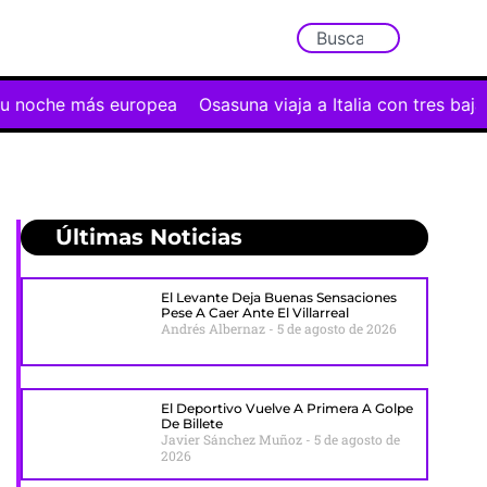
más europea
Osasuna viaja a Italia con tres bajas y un ex
Últimas Noticias
El Levante Deja Buenas Sensaciones
Pese A Caer Ante El Villarreal
Andrés Albernaz
5 de agosto de 2026
El Deportivo Vuelve A Primera A Golpe
De Billete
Javier Sánchez Muñoz
5 de agosto de
2026