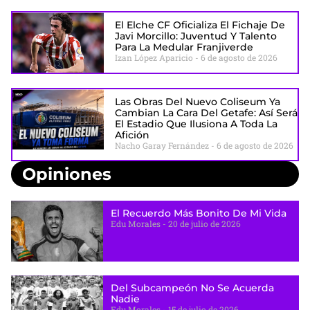
El Elche CF Oficializa El Fichaje De
Javi Morcillo: Juventud Y Talento
Para La Medular Franjiverde
Izan López Aparicio
6 de agosto de 2026
Las Obras Del Nuevo Coliseum Ya
Cambian La Cara Del Getafe: Así Será
El Estadio Que Ilusiona A Toda La
Afición
Nacho Garay Fernández
6 de agosto de 2026
Opiniones
El Recuerdo Más Bonito De Mi Vida
Edu Morales
20 de julio de 2026
Del Subcampeón No Se Acuerda
Nadie
Edu Morales
15 de julio de 2026