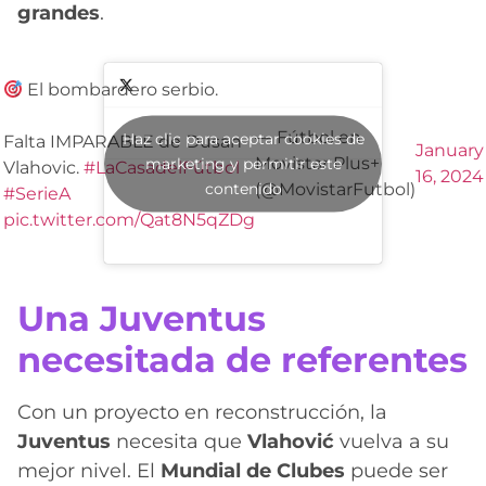
grandes
.
El bombardero serbio.
— Fútbol en
Haz clic para aceptar cookies de
Falta IMPARABLE de Dusan
January
Movistar Plus+
marketing y permitir este
Vlahovic.
#LaCasadelFútbol
16, 2024
contenido
(@MovistarFutbol)
#SerieA
pic.twitter.com/Qat8N5qZDg
Una Juventus
necesitada de referentes
Con un proyecto en reconstrucción, la
Juventus
necesita que
Vlahović
vuelva a su
mejor nivel. El
Mundial de Clubes
puede ser