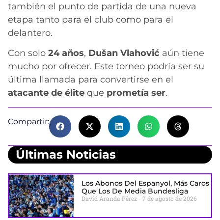
también el punto de partida de una nueva
etapa tanto para el club como para el
delantero.
Con solo
24 años
,
Dušan Vlahović
aún tiene
mucho por ofrecer. Este torneo podría ser su
última llamada para convertirse en el
atacante de élite
que
prometía ser
.
Compartir:
Últimas Noticias
Los Abonos Del Espanyol, Más Caros
Que Los De Media Bundesliga
David Aranda Pérez
7 de agosto de 2026