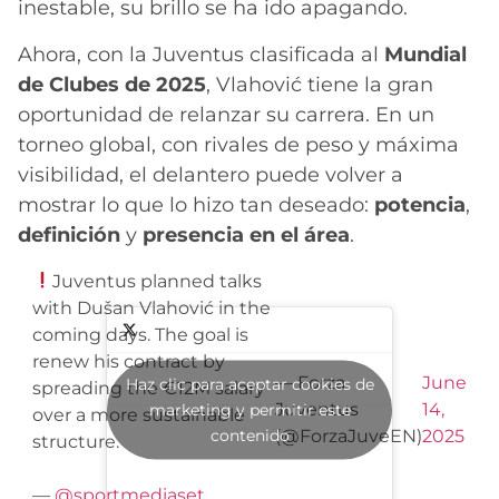
inestable, su brillo se ha ido apagando.
Ahora, con la Juventus clasificada al
Mundial
de Clubes de 2025
, Vlahović tiene la gran
oportunidad de relanzar su carrera. En un
torneo global, con rivales de peso y máxima
visibilidad, el delantero puede volver a
mostrar lo que lo hizo tan deseado:
potencia
,
definición
y
presencia en el área
.
Juventus planned talks
with Dušan Vlahović in the
coming days. The goal is
renew his contract by
— Forza
June
Haz clic para aceptar cookies de
spreading the €12M salary
Juventus
14,
marketing y permitir este
over a more sustainable
contenido
(@ForzaJuveEN)
2025
structure.
—
@sportmediaset