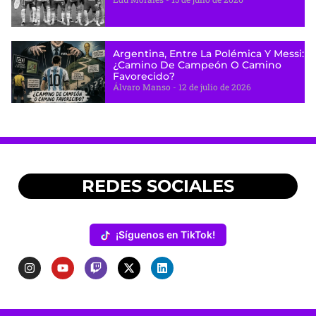
Argentina, Entre La Polémica Y Messi:
¿camino De Campeón O Camino
Favorecido?
Álvaro Manso
12 de julio de 2026
REDES SOCIALES
¡Síguenos en TikTok!