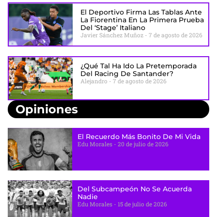
El Deportivo Firma Las Tablas Ante
La Fiorentina En La Primera Prueba
Del ‘stage’ Italiano
Javier Sánchez Muñoz
7 de agosto de 2026
¿Qué Tal Ha Ido La Pretemporada
Del Racing De Santander?
Alejandro
7 de agosto de 2026
Opiniones
El Recuerdo Más Bonito De Mi Vida
Edu Morales
20 de julio de 2026
Del Subcampeón No Se Acuerda
Nadie
Edu Morales
15 de julio de 2026