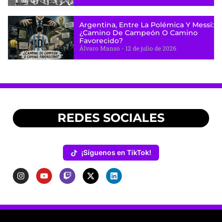
Argentina, Entre La Polémica Y Messi:
¿camino De Campeón O Camino
Favorecido?
Álvaro Manso
12 de julio de 2026
REDES SOCIALES
¡Síguenos en TikTok!