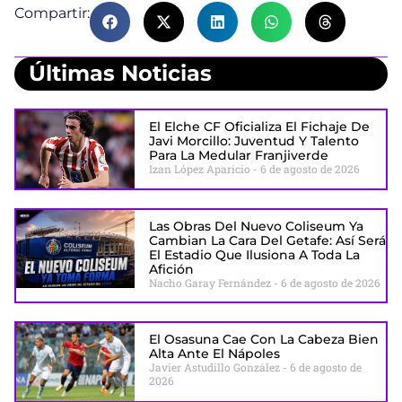
Compartir:
Últimas Noticias
El Elche CF Oficializa El Fichaje De
Javi Morcillo: Juventud Y Talento
Para La Medular Franjiverde
Izan López Aparicio
6 de agosto de 2026
Las Obras Del Nuevo Coliseum Ya
Cambian La Cara Del Getafe: Así Será
El Estadio Que Ilusiona A Toda La
Afición
Nacho Garay Fernández
6 de agosto de 2026
El Osasuna Cae Con La Cabeza Bien
Alta Ante El Nápoles
Javier Astudillo González
6 de agosto de
2026