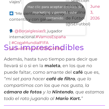
— Selección
viajes".
Española
June
Haz clic para aceptar cookies de
Masculina
3,
marketing y permitir este
"Me siento muy feliz, muy
contenido
de Fútbol
2026
contento y con ganas".
(@SEFutbol)
@BorjaIglesias9
, jugador
internacional.
#VamosEspaña
|
#CopaMundialFIFA
Sus imprescindibles
pic.twitter.com/G5FQvhl9Yy
Además, hasta tuvo tiempo para decir que
llevará si o si en la
maleta
, en los que no
puede faltar, como amante del
café
que es,
“mi set para hacer
café de filtro
, que lo
compartimos con los que nos gusta, la
cámara de fotos
y la
Nintendo
, que estamos
todo el rato jugando al
Mario Kart.
”