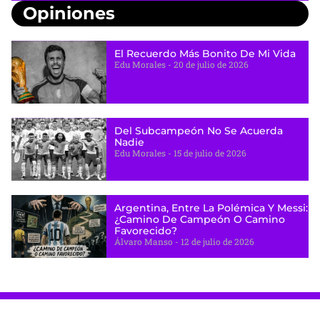
Opiniones
El Recuerdo Más Bonito De Mi Vida
Edu Morales
20 de julio de 2026
Del Subcampeón No Se Acuerda
Nadie
Edu Morales
15 de julio de 2026
Argentina, Entre La Polémica Y Messi:
¿camino De Campeón O Camino
Favorecido?
Álvaro Manso
12 de julio de 2026