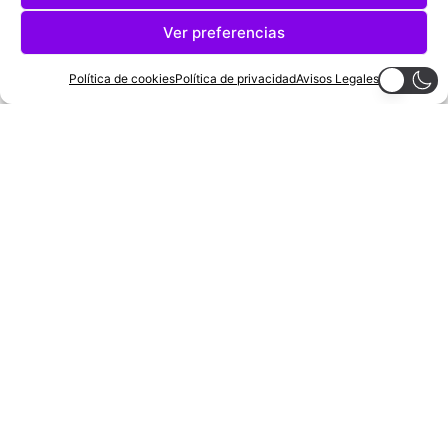
Ver preferencias
Política de cookies
Política de privacidad
Avisos Legales
Uruguay, cuna de puntas
Fernando Dios
13 de junio de 2026
Las sombras del Mundial 2026:
Infantino tapa lo que puede