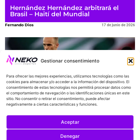
Hernández Hernández arbitrará el
Brasil – Haití del Mundial
Fernando Dios
17 de junio de 2026
Gestionar consentimiento
Para ofrecer las mejores experiencias, utilizamos tecnologías como las
cookies para almacenar y/o acceder a la información del dispositivo. El
consentimiento de estas tecnologías nos permitirá procesar datos como
el comportamiento de navegación o las identificaciones únicas en este
¿Quién es el árbitro del España –
sitio. No consentir o retirar el consentimiento, puede afectar
Cabo Verde?
negativamente a ciertas características y funciones.
Fernando Dios
15 de junio de 2026
Aceptar
Denegar