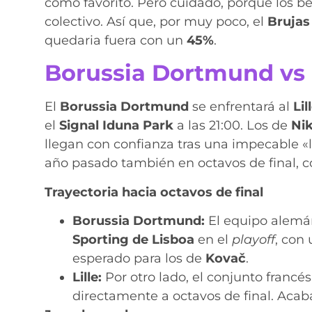
como favorito. Pero cuidado, porque los b
colectivo. Así que, por muy poco, el
Brujas
quedaria fuera con un
45%
.
Borussia Dortmund vs Li
El
Borussia Dortmund
se enfrentará al
Lil
el
Signal Iduna Park
a las 21:00. Los de
Ni
llegan con confianza tras una impecable «
año pasado también en octavos de final, 
Trayectoria hacia octavos de final
Borussia Dortmund:
El equipo alemán
Sporting de Lisboa
en el
playoff
, con
esperado para los de
Kovač
.
Lille:
Por otro lado, el conjunto francés
directamente a octavos de final. Acaba