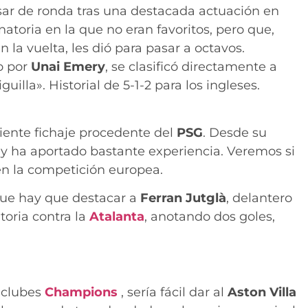
sar de ronda tras una destacada actuación en
inatoria en la que no eran favoritos, pero que,
n la vuelta, les dió para pasar a octavos.
do por
Unai Emery
, se clasificó directamente a
uilla». Historial de 5-1-2 para los ingleses.
ciente fichaje procedente del
PSG
. Desde su
 y ha aportado bastante experiencia. Veremos si
en la competición europea.
que hay que destacar a
Ferran Jutglà
, delantero
toria contra la
Atalanta
, anotando dos goles,
 clubes
Champions
, sería fácil dar al
Aston Villa