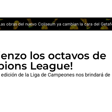
seum ya cambian la cara del Getafe: así será el estadio que 
enzo los octavos de
pions League!
3ª edición de la Liga de Campeones nos brindará de