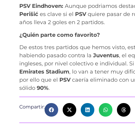
PSV Eindhoven:
Aunque podriamos destaca
Perišić
es clave si el
PSV
quiere pasar de r
años lleva 2 goles en 2 partidos.
¿Quién parte como favorito?
De estos tres partidos que hemos visto, e
habiendo pasado contra la
Juventus
, el
eq
ingleses, por nivel colectivo e individual. 
Emirates Stadium
, lo van a tener muy dif
por ello que el
PSV
caería eliminado con 
sólido
90%
.
Compartir: