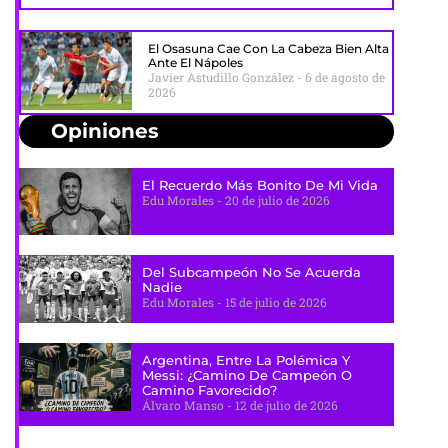
El Osasuna Cae Con La Cabeza Bien Alta
Ante El Nápoles
Javier Astudillo González
6 de agosto de
2026
Opiniones
El Recuerdo Más Bonito De Mi Vida
Edu Morales
20 de julio de 2026
Del Subcampeón No Se Acuerda
Nadie
Edu Morales
15 de julio de 2026
Argentina, Entre La Polémica Y
Messi: ¿camino De Campeón O
Camino Favorecido?
Álvaro Manso
12 de julio de 2026