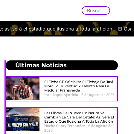
ilusiona a toda la afición
El Osasuna cae con la cabeza b
Últimas Noticias
El Elche CF Oficializa El Fichaje De Javi
Morcillo: Juventud Y Talento Para La
Medular Franjiverde
Izan López Aparicio
6 de agosto de 2026
Las Obras Del Nuevo Coliseum Ya
Cambian La Cara Del Getafe: Así Será El
Estadio Que Ilusiona A Toda La Afición
Nacho Garay Fernández
6 de agosto de
2026