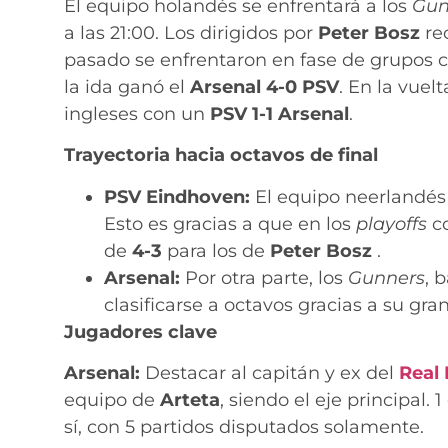
El equipo holandés se enfrentará a los
Gun
a las 21:00. Los dirigidos por
Peter Bosz
rec
pasado se enfrentaron en fase de grupos c
la ida ganó el
Arsenal 4-0
PSV
. En la vuel
ingleses con un
PSV 1-1
Arsenal
.
Trayectoria hacia octavos de final
PSV Eindhoven:
El equipo neerlandés 
Esto es gracias a que en los
playoffs
c
de
4-3
para los de
Peter Bosz
.
Arsenal:
Por otra parte, los
Gunners
, 
clasificarse a octavos gracias a su gran n
Jugadores clave
Arsenal:
Destacar al capitán y ex del
Real
equipo de
Arteta
, siendo el eje principal
sí, con 5 partidos disputados solamente.