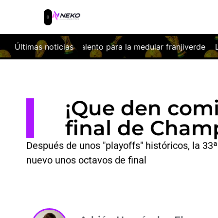
lento para la medular franjiverde
Últimas noticias
Las obras del nuevo Coli
¡Que den comi
final de Cham
Después de unos "playoffs" históricos, la 3
nuevo unos octavos de final