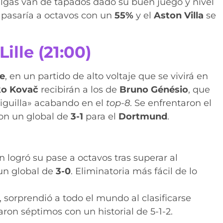
elgas
van de tapados dado su buen juego y nivel
pasaría a octavos con un
55%
y el
Aston Villa
se
lle (21:00)
le
, en un partido de alto voltaje que se vivirá en
ko Kovač
recibirán a los de
Bruno Génésio
, que
liguilla» acabando en el
top-8
. Se enfrentaron el
con un global de
3-1
para el
Dortmund
.
 logró su pase a octavos tras superar al
 un global de
3-0
. Eliminatoria más fácil de lo
, sorprendió a todo el mundo al clasificarse
ron séptimos con un historial de 5-1-2.