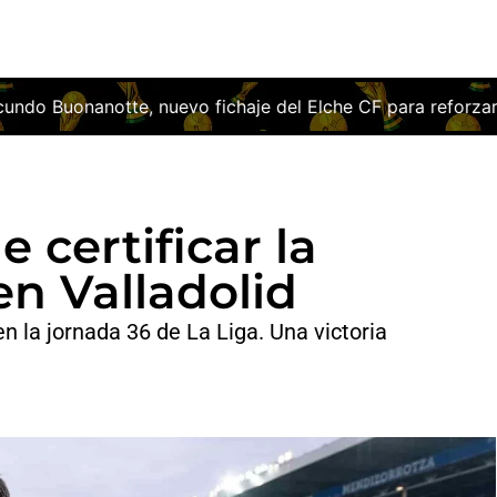
el Elche CF para reforzar el ataque franjiverde
El Deport
 certificar la
n Valladolid
en la jornada 36 de La Liga. Una victoria