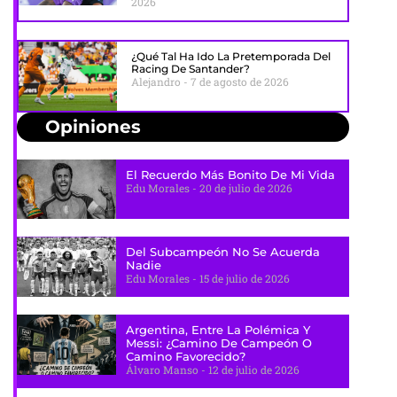
2026
¿Qué Tal Ha Ido La Pretemporada Del
Racing De Santander?
Alejandro
7 de agosto de 2026
Opiniones
El Recuerdo Más Bonito De Mi Vida
Edu Morales
20 de julio de 2026
Del Subcampeón No Se Acuerda
Nadie
Edu Morales
15 de julio de 2026
Argentina, Entre La Polémica Y
Messi: ¿camino De Campeón O
Camino Favorecido?
Álvaro Manso
12 de julio de 2026