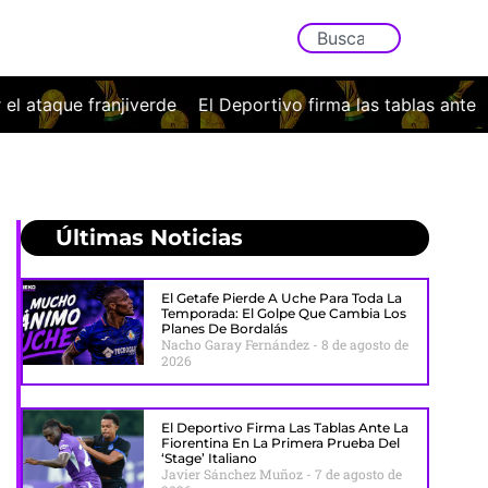
ivo firma las tablas ante la Fiorentina en la primera prueba d
Últimas Noticias
El Getafe Pierde A Uche Para Toda La
Temporada: El Golpe Que Cambia Los
Planes De Bordalás
Nacho Garay Fernández
8 de agosto de
2026
El Deportivo Firma Las Tablas Ante La
Fiorentina En La Primera Prueba Del
‘stage’ Italiano
Javier Sánchez Muñoz
7 de agosto de