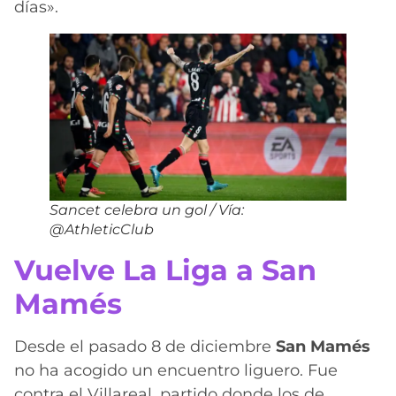
días».
Sancet celebra un gol / Vía:
@AthleticClub
Vuelve La Liga a San
Mamés
Desde el pasado 8 de diciembre
San Mamés
no ha acogido un encuentro liguero. Fue
contra el Villareal, partido donde los de