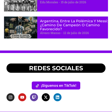
Edu Morales
15 de julio de 2026
Argentina, Entre La Polémica Y Messi:
¿camino De Campeón O Camino
Favorecido?
Álvaro Manso
12 de julio de 2026
REDES SOCIALES
¡Síguenos en TikTok!