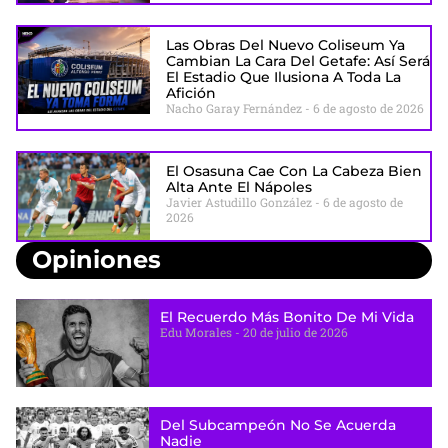
Las Obras Del Nuevo Coliseum Ya
Cambian La Cara Del Getafe: Así Será
El Estadio Que Ilusiona A Toda La
Afición
Nacho Garay Fernández
6 de agosto de 2026
El Osasuna Cae Con La Cabeza Bien
Alta Ante El Nápoles
Javier Astudillo González
6 de agosto de
2026
Opiniones
El Recuerdo Más Bonito De Mi Vida
Edu Morales
20 de julio de 2026
Del Subcampeón No Se Acuerda
Nadie