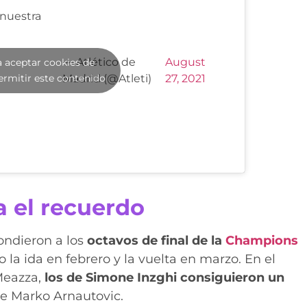
 nuestra
— Atlético de
August
a aceptar cookies de
ermitir este contenido
Madrid (@Atleti)
27, 2021
a el recuerdo
ondieron a los
octavos de final de la
Champions
 la ida en febrero y la vuelta en marzo. En el
Meazza,
los de Simone Inzghi consiguieron un
 de Marko Arnautovic.