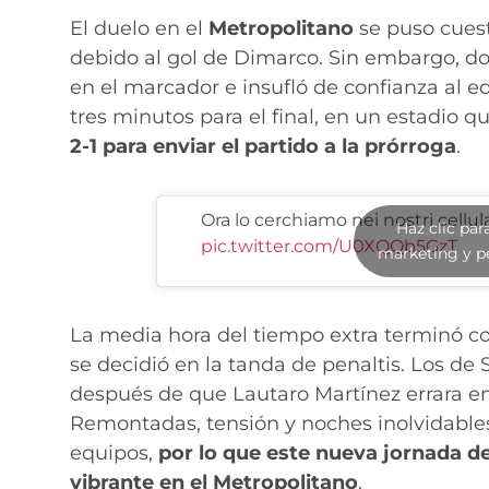
El duelo en el
Metropolitano
se puso cuest
debido al gol de Dimarco. Sin embargo, d
en el marcador e insufló de confianza al eq
tres minutos para el final, en un estadio q
2-1 para enviar el partido a la prórroga
.
Ora lo cerchiamo nei nostri cellula
Haz clic par
pic.twitter.com/U0XQQb5GzT
marketing y p
La media hora del tiempo extra terminó co
se decidió en la tanda de penaltis. Los de
después de que Lautaro Martínez errara e
Remontadas, tensión y noches inolvidabl
equipos,
por lo que este nueva jornada 
vibrante en el Metropolitano
.