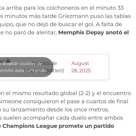
a arriba para los colchoneros en el minuto 33
os minutos más tarde Griezmann puso las tablas
uipo, que no dejó de buscar el gol. A falta de
ue no paró de alentar,
Memphis Depay anotó el
ri 😁
— Atlético de
August
a aceptar cookies de
ermitir este contenido
Madrid (@Atleti)
28, 2025
n el mismo resultado global (2-2) y el encuentro
 Simeone consiguieron el pase a cuartos de final
n su lanzamiento desde los once metros.
es suelen acompañar cada duelo entre ambos
de Champions League promete un partido