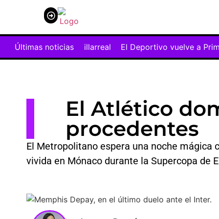
Últimas Noticias
Competiciones Europeas
Fútbol Internacional
Sobre Nosotros
 ante el Villarreal
Últimas noticias
El Deportivo vuelve a Primera a golpe
El Atlético dom
procedentes
El Metropolitano espera una noche mágica 
vivida en Mónaco durante la Supercopa de 