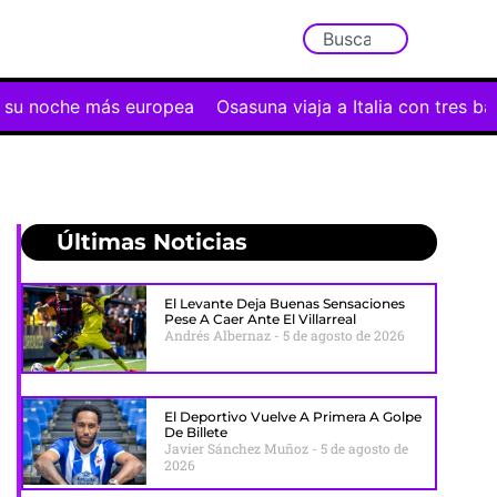
 más europea
Osasuna viaja a Italia con tres bajas y un e
Últimas Noticias
El Levante Deja Buenas Sensaciones
Pese A Caer Ante El Villarreal
Andrés Albernaz
5 de agosto de 2026
El Deportivo Vuelve A Primera A Golpe
De Billete
Javier Sánchez Muñoz
5 de agosto de
2026