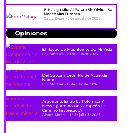
El Málaga Mira Al Futuro Sin Olvidar Su
Noche Más Europea
David Roses
5 de agosto de 2026
Opiniones
El Recuerdo Más Bonito De Mi Vida
Edu Morales
20 de julio de 2026
Del Subcampeón No Se Acuerda
Nadie
Edu Morales
15 de julio de 2026
Argentina, Entre La Polémica Y
Messi: ¿camino De Campeón O
Camino Favorecido?
Álvaro Manso
12 de julio de 2026