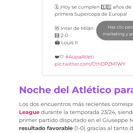
🗓️ ¡Hoy se cumplen 1️⃣1️⃣ años de
primera Supercopa de Europa!
Haz clic par
🆚 Inter de Milán
marketing y p
🧮 2-0
🏟️ Louis II
❤️🤍
#AúpaAtleti
pic.twitter.com/CthDPZM1WY
Noche del Atlético par
Los dos encuentros más recientes corresp
League
durante la temporada 23/24, siendo
primer partido disputado en el Giuseppe 
resultado favorable
(1-0) gracias al tanto