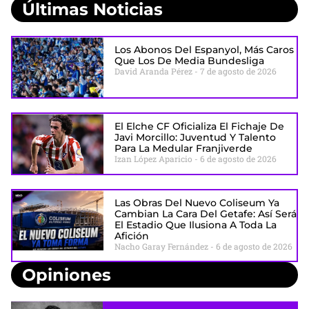
Últimas Noticias
Los Abonos Del Espanyol, Más Caros
Que Los De Media Bundesliga
David Aranda Pérez
7 de agosto de 2026
El Elche CF Oficializa El Fichaje De
Javi Morcillo: Juventud Y Talento
Para La Medular Franjiverde
Izan López Aparicio
6 de agosto de 2026
Las Obras Del Nuevo Coliseum Ya
Cambian La Cara Del Getafe: Así Será
El Estadio Que Ilusiona A Toda La
Afición
Nacho Garay Fernández
6 de agosto de 2026
Opiniones