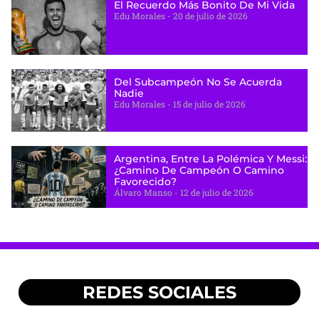
El Recuerdo Más Bonito De Mi Vida
Edu Morales
20 de julio de 2026
Del Subcampeón No Se Acuerda
Nadie
Edu Morales
15 de julio de 2026
Argentina, Entre La Polémica Y Messi:
¿camino De Campeón O Camino
Favorecido?
Álvaro Manso
12 de julio de 2026
REDES SOCIALES