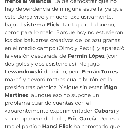
frente al Valencia
. La de demostrar que no
hay dependencia de ninguna estrella, ya que
este Barça vive y muere, exclusivamente,
bajo el
sistema Flick
. Tanto para lo bueno,
como para lo malo. Porque hoy no estuvieron
los dos baluartes creativos de los azulgranas
en el medio campo (Olmo y Pedri), y apareció
la versión descarada de
Fermín López
(con
dos goles y dos asistencias). No jugó
Lewandowski
de inicio, pero
Ferrán Torres
marcó y devoró metros cual tiburón en la
presión tras pérdida. Y sigue sin estar
Íñigo
Martínez
, aunque eso no supone un
problema cuando cuentas con el
«aparentemente experimentado»
Cubarsí
y
su compañero de baile,
Eric García
. Por eso
tras el partido
Hansi Flick
ha cometado que