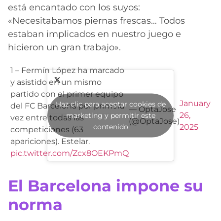
está encantado con los suyos:
«Necesitabamos piernas frescas… Todos
estaban implicados en nuestro juego e
hicieron un gran trabajo».
1 – Fermín López ha marcado
y asistido en un mismo
partido con el primer equipo
January
Haz clic para aceptar cookies de
del FC Barcelona por primera
— OptaJose
26,
marketing y permitir este
vez entre todas las
(@OptaJose)
contenido
2025
competiciones (63
apariciones). Estelar.
pic.twitter.com/Zcx8OEKPmQ
El Barcelona impone su
norma