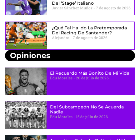
Del ‘stage’ Italiano
Javier Sánchez Muñoz
7 de agosto de 2026
¿Qué Tal Ha Ido La Pretemporada
Del Racing De Santander?
Alejandro
7 de agosto de 2026
Opiniones
El Recuerdo Más Bonito De Mi Vida
Edu Morales
20 de julio de 2026
Del Subcampeón No Se Acuerda
Nadie
Edu Morales
15 de julio de 2026