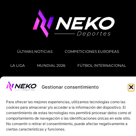
ÚLTIMAS NOTICIAS
COMPETICIONES EUROPEAS
LA LIGA
MUNDIAL 2026
FÚTBOL INTERNACIONAL
SOBRE NOSOTROS
Gestionar consentimiento
AVISOS LEGALES
POLÍTICA DE PRIVACIDAD
Para ofrecer las mejores experiencias, utilizamos tecnologías como las
POLÍTICA DE COOKIES
cookies para almacenar y/o acceder a la información del dispositivo. El
consentimiento de estas tecnologías nos permitirá procesar datos como el
@2025. TODOS LOS DERECHOS RESERVADOS
comportamiento de navegación o las identificaciones únicas en este sitio.
No consentir o retirar el consentimiento, puede afectar negativamente a
DISEÑADO POR
DARYL STUDIO.
ciertas características y funciones.