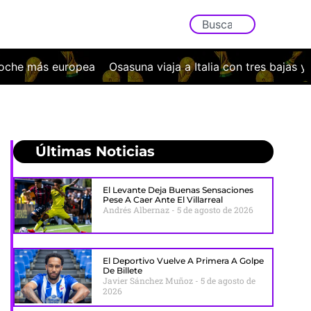
viaja a Italia con tres bajas y un exigente examen ante el 
Últimas Noticias
El Levante Deja Buenas Sensaciones
Pese A Caer Ante El Villarreal
Andrés Albernaz
5 de agosto de 2026
El Deportivo Vuelve A Primera A Golpe
De Billete
Javier Sánchez Muñoz
5 de agosto de
2026