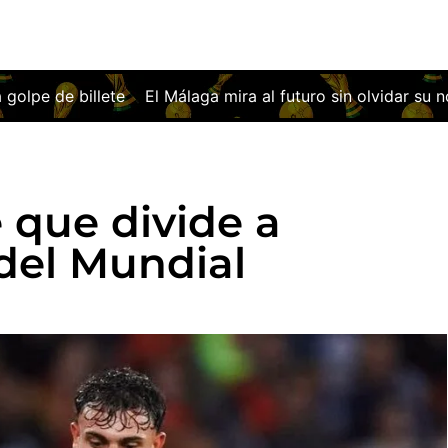
 mira al futuro sin olvidar su noche más europea
Osasuna 
 que divide a
del Mundial