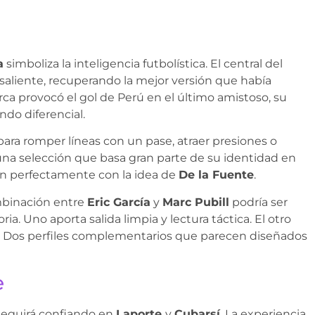
a
simboliza la inteligencia futbolística. El central del
liente, recuperando la mejor versión que había
ca provocó el gol de Perú en el último amistoso, su
ndo diferencial.
ara romper líneas con un pase, atraer presiones o
 una selección que basa gran parte de su identidad en
jan perfectamente con la idea de
De la Fuente
.
mbinación entre
Eric García
y
Marc Pubill
podría ser
a. Uno aporta salida limpia y lectura táctica. El otro
o. Dos perfiles complementarios que parecen diseñados
e
 seguirá confiando en
Laporte
y
Cubarsí
. La experiencia