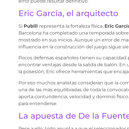
error puede resultar definitivo.
Eric García, el arquitecto
Si
Pubill
representa la fortaleza física,
Eric Garcí
Barcelona ha completado una temporada sobresa
mostrado en sus inicios. Aunque un error de mar
influencia en la construcción del juego sigue sie
Pocos defensas españoles tienen su capacidad p
encontrar ventajas desde la salida de balón. En
la posesión, Eric ofrece herramientas que enca
Por eso muchos analistas consideran que la co
una de las más equilibradas de toda la convocatori
aporta contundencia, velocidad y dominio físic
para entenderse.
La apuesta de De la Fuent
Pese a ello, todo apunta a que el seleccionador