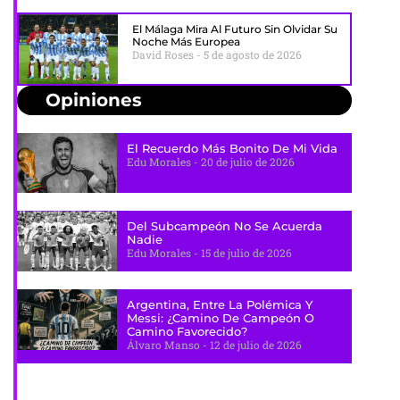
El Málaga Mira Al Futuro Sin Olvidar Su
Noche Más Europea
David Roses
5 de agosto de 2026
Opiniones
El Recuerdo Más Bonito De Mi Vida
Edu Morales
20 de julio de 2026
Del Subcampeón No Se Acuerda
Nadie
Edu Morales
15 de julio de 2026
Argentina, Entre La Polémica Y
Messi: ¿camino De Campeón O
Camino Favorecido?
Álvaro Manso
12 de julio de 2026