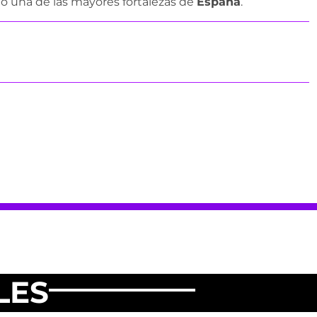
o una de las mayores fortalezas de
España
.
LES