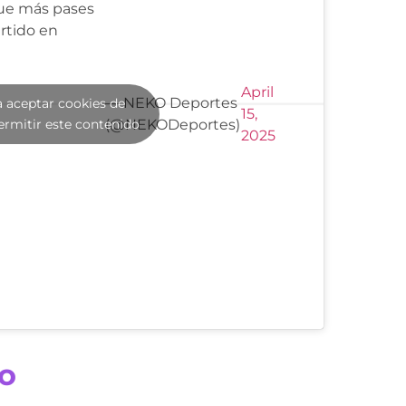
que más pases
rtido en
April
— NEKO Deportes
a aceptar cookies de
15,
ermitir este contenido
(@NEKODeportes)
2025
io