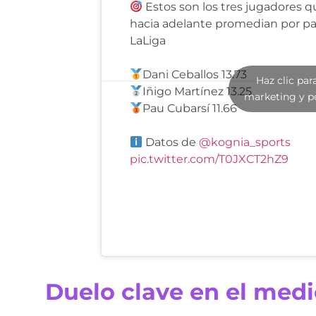
Estos son los tres jugadores 
hacia adelante promedian por pa
LaLiga
Dani Ceballos 13.73
Haz clic par
Iñigo Martínez 13.25
marketing y p
Pau Cubarsí 11.66
Datos de
@kognia_sports
pic.twitter.com/T0JXCT2hZ9
Duelo clave en el med