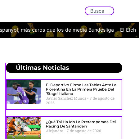
media Bundesliga
El Elche CF oficializa el fichaje de Javi
Últimas Noticias
El Deportivo Firma Las Tablas Ante La
Fiorentina En La Primera Prueba Del
‘stage’ Italiano
Javier Sánchez Muñoz
7 de agosto de
2026
¿Qué Tal Ha Ido La Pretemporada Del
Racing De Santander?
Alejandro
7 de agosto de 2026