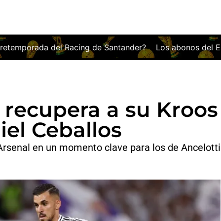
tander?
Los abonos del Espanyol, más caros que los de 
 recupera a su Kroos
iel Ceballos
 Arsenal en un momento clave para los de Ancelotti