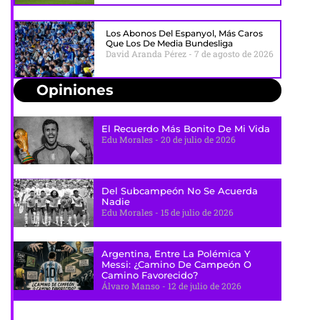
Los Abonos Del Espanyol, Más Caros
Que Los De Media Bundesliga
David Aranda Pérez
7 de agosto de 2026
Opiniones
El Recuerdo Más Bonito De Mi Vida
Edu Morales
20 de julio de 2026
Del Subcampeón No Se Acuerda
Nadie
Edu Morales
15 de julio de 2026
Argentina, Entre La Polémica Y
Messi: ¿camino De Campeón O
Camino Favorecido?
Álvaro Manso
12 de julio de 2026