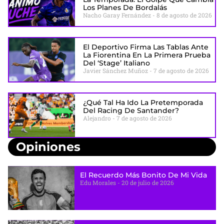
Los Planes De Bordalás
Nacho Garay Fernández
8 de agosto de 2026
El Deportivo Firma Las Tablas Ante
La Fiorentina En La Primera Prueba
Del ‘stage’ Italiano
Javier Sánchez Muñoz
7 de agosto de 2026
¿Qué Tal Ha Ido La Pretemporada
Del Racing De Santander?
Alejandro
7 de agosto de 2026
Opiniones
El Recuerdo Más Bonito De Mi Vida
Edu Morales
20 de julio de 2026