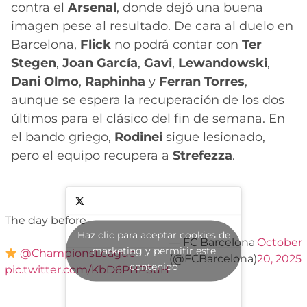
contra el
Arsenal
, donde dejó una buena
imagen pese al resultado. De cara al duelo en
Barcelona,
Flick
no podrá contar con
Ter
Stegen
,
Joan García
,
Gavi
,
Lewandowski
,
Dani Olmo
,
Raphinha
y
Ferran Torres
,
aunque se espera la recuperación de los dos
últimos para el clásico del fin de semana. En
el bando griego,
Rodinei
sigue lesionado,
pero el equipo recupera a
Strefezza
.
The day before
Haz clic para aceptar cookies de
— FC Barcelona
October
marketing y permitir este
@ChampionsLeague
(@FCBarcelona)
20, 2025
contenido
pic.twitter.com/KbD6PHPSuH