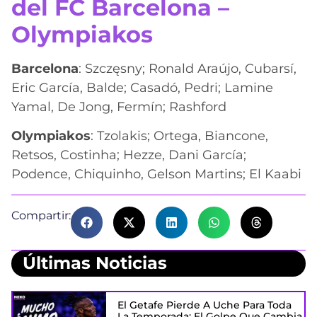
del FC Barcelona –
Olympiakos
Barcelona
: Szczęsny; Ronald Araújo, Cubarsí,
Eric García, Balde; Casadó, Pedri; Lamine
Yamal, De Jong, Fermín; Rashford
Olympiakos
: Tzolakis; Ortega, Biancone,
Retsos, Costinha; Hezze, Dani García;
Podence, Chiquinho, Gelson Martins; El Kaabi
Compartir:
Últimas Noticias
El Getafe Pierde A Uche Para Toda
La Temporada: El Golpe Que Cambia