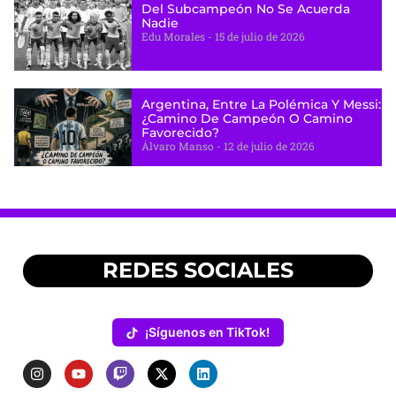
Del Subcampeón No Se Acuerda
Nadie
Edu Morales
15 de julio de 2026
Argentina, Entre La Polémica Y Messi:
¿camino De Campeón O Camino
Favorecido?
Álvaro Manso
12 de julio de 2026
REDES SOCIALES
¡Síguenos en TikTok!