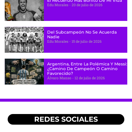
El Recuerdo Más Bonito De Mi Vida
Edu Morales
20 de julio de 2026
Del Subcampeón No Se Acuerda
Nadie
Edu Morales
15 de julio de 2026
Argentina, Entre La Polémica Y Messi:
¿camino De Campeón O Camino
Favorecido?
Álvaro Manso
12 de julio de 2026
REDES SOCIALES