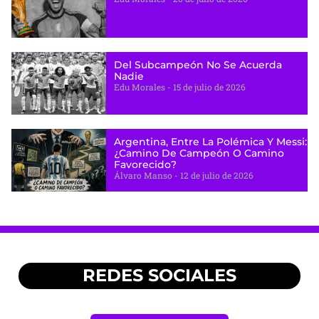
Del Subcampeón No Se Acuerda
Nadie
Edu Morales
15 de julio de 2026
Argentina, Entre La Polémica Y Messi:
¿camino De Campeón O Camino
Favorecido?
Álvaro Manso
12 de julio de 2026
REDES SOCIALES