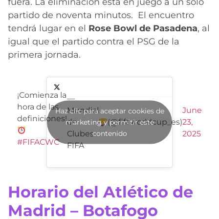
fuera. La eliminación está en juego a un solo
partido de noventa minutos. El encuentro
tendrá lugar en el
Rose Bowl de Pasadena
, al
igual que el partido contra el PSG de la
primera jornada.
¡Comienza la
—
hora de las
Mundial
June
Haz clic para aceptar cookies de
definiciones!
de
(@fifaworldcup_es)
23,
marketing y permitir este
contenido
Clubes
2025
#FIFACWC
FIFA
Horario del Atlético de
Madrid – Botafogo