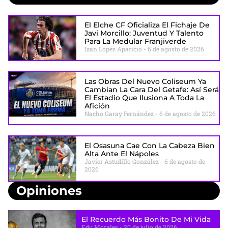
El Elche CF Oficializa El Fichaje De
Javi Morcillo: Juventud Y Talento
Para La Medular Franjiverde
Izan López Aparicio
6 de agosto de 2026
Las Obras Del Nuevo Coliseum Ya
Cambian La Cara Del Getafe: Así Será
El Estadio Que Ilusiona A Toda La
Afición
Nacho Garay Fernández
6 de agosto de 2026
El Osasuna Cae Con La Cabeza Bien
Alta Ante El Nápoles
Javier Astudillo González
6 de agosto de
2026
Opiniones
El Recuerdo Más Bonito De Mi Vida
Edu Morales
20 de julio de 2026