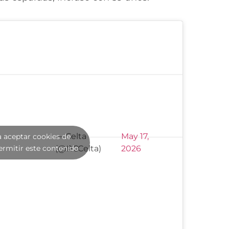
— Celta
May 17,
a aceptar cookies de
ermitir este contenido
(@RCCelta)
2026