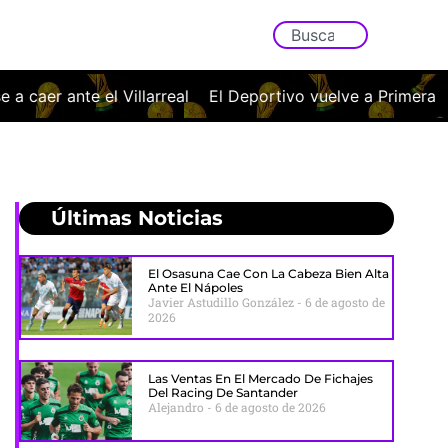
El Deportivo vuelve a Primera a golpe de billete
El Málag
Últimas Noticias
El Osasuna Cae Con La Cabeza Bien Alta
Ante El Nápoles
Javier Astudillo González
6 de agosto de
2026
Las Ventas En El Mercado De Fichajes
Del Racing De Santander
Alejandro
6 de agosto de 2026