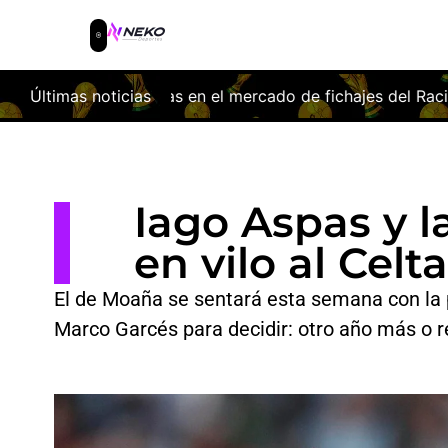
 el mercado de fichajes del Racing de Santander
Últimas noticias
El Levan
Iago Aspas y l
en vilo al Celta
El de Moaña se sentará esta semana con la p
Marco Garcés para decidir: otro año más o r