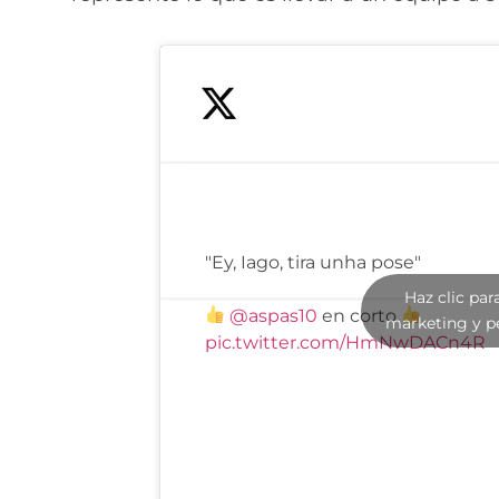
"Ey, Iago, tira unha pose"
Haz clic par
@aspas10
en corto
marketing y p
pic.twitter.com/HmNwDACn4R