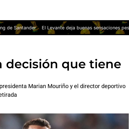
te deja buenas sensaciones pese a caer ante el Villarreal
a decisión que tiene
residenta Marian Mouriño y el director deportivo
etirada