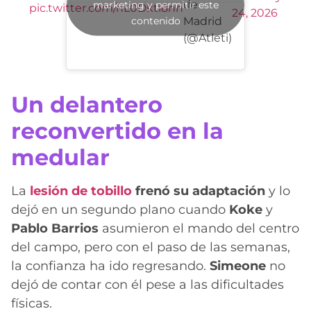
de
marketing y permitir este
pic.twitter.com/nL0Dkti8nn
24, 2026
contenido
Madrid
(@Atleti)
Un delantero
reconvertido en la
medular
La
lesión de tobillo
frenó su adaptación
y lo
dejó en un segundo plano cuando
Koke
y
Pablo Barrios
asumieron el mando del centro
del campo, pero con el paso de las semanas,
la confianza ha ido regresando.
Simeone
no
dejó de contar con él pese a las dificultades
físicas.