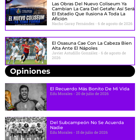
Las Obras Del Nuevo Coliseum Ya
Cambian La Cara Del Getafe: Así Será
El Estadio Que Ilusiona A Toda La
Afición
Nacho Garay Fernández
6 de agosto de 2026
El Osasuna Cae Con La Cabeza Bien
Alta Ante El Nápoles
Javier Astudillo González
6 de agosto de
2026
Opiniones
El Recuerdo Más Bonito De Mi Vida
Edu Morales
20 de julio de 2026
Del Subcampeón No Se Acuerda
Nadie
Edu Morales
15 de julio de 2026