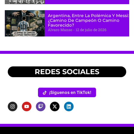
Argentina, Entre La Polémica Y Messi:
¿camino De Campeón O Camino
Favorecido?
Álvaro Manso
12 de julio de 2026
REDES SOCIALES
¡Síguenos en TikTok!