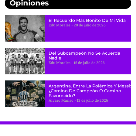
Opiniones
El Recuerdo Más Bonito De Mi Vida
Edu Morales
20 de julio de 2026
Del Subcampeón No Se Acuerda
Nadie
Edu Morales
15 de julio de 2026
Argentina, Entre La Polémica Y Messi:
¿camino De Campeón O Camino
Favorecido?
Álvaro Manso
12 de julio de 2026