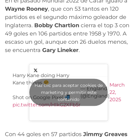
En el pasado Mundial 2022 de Catar igualó a
Wayne Rooney
, que con 53 tantos en 120
partidos es el segundo máximo goleador de
Inglaterra.
Bobby Chartlon
cierra el top 3 con
49 goles en 106 partidos entre 1958 y 1970. A
escaso un gol, aunque con 26 duelos menos,
se encuentra
Gary Lineker
.
Harry Kane doing Harry
Kane things
March
Haz clic para aceptar cookies de
— England
22,
marketing y permitir este
(@England)
Shot on Google Pixel
contenido
2025
pic.twitter.com/HIkG2XFb5r
Con 44 goles en 57 partidos
Jimmy Greaves