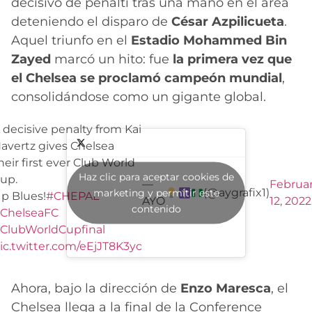
decisivo de penalti tras una mano en el área
deteniendo el disparo de
César Azpilicueta
.
Aquel triunfo en el
Estadio Mohammed Bin
Zayed
marcó un hito: fue
la primera vez que
el Chelsea se proclamó campeón mundial
,
consolidándose como un gigante global.
 decisive penalty from Kai
avertz gives Chelsea
heir first ever Club World
Haz clic para aceptar cookies de
up.
—
Februa
(@aygrafix1)
marketing y permitir este
p Blues!
#CHEPAL
AYO
12, 2022
contenido
ChelseaFC
ClubWorldCupfinal
ic.twitter.com/eEjJT8K3yc
Ahora, bajo la dirección de
Enzo Maresca
, el
Chelsea llega a la final de la Conference