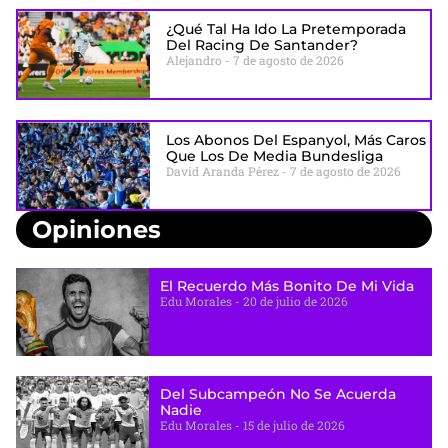
¿Qué Tal Ha Ido La Pretemporada
Del Racing De Santander?
Alejandro
7 de agosto de 2026
Los Abonos Del Espanyol, Más Caros
Que Los De Media Bundesliga
David Aranda Pérez
7 de agosto de 2026
Opiniones
El Recuerdo Más Bonito De Mi Vida
Edu Morales
20 de julio de 2026
Del Subcampeón No Se Acuerda
Nadie
Edu Morales
15 de julio de 2026