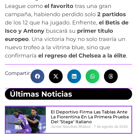
League como
el favorito
tras una gran
campaña, habiendo perdido solo
2 partidos
de los 12 que ha jugado. Enfrente,
el Betis de
Isco y Antony
buscará su
primer título
europeo
. Una victoria hoy no solo traería un
nuevo trofeo a la vitrina blue, sino que
confirmaría
el regreso del Chelsea a la élite
.
Compartir:
Últimas Noticias
El Deportivo Firma Las Tablas Ante
La Fiorentina En La Primera Prueba
Del ‘stage’ Italiano
Javier Sánchez Muñoz
7 de agosto de 2026