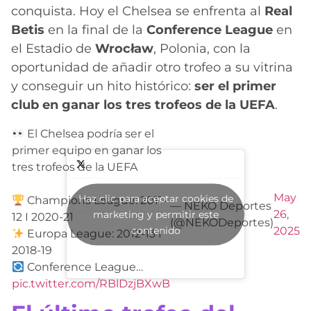
conquista. Hoy el Chelsea se enfrenta al
Real
Betis
en la final de la
Conference League
en
el Estadio de
Wrocław
, Polonia, con la
oportunidad de añadir otro trofeo a su vitrina
y conseguir un hito histórico:
ser el primer
club en ganar los tres trofeos de la UEFA
.
El Chelsea podría ser el
primer equipo en ganar los
tres trofeos de la UEFA
May
Haz clic para aceptar cookies de
Champions League: 2011-
— NEKO Deportes
26,
marketing y permitir este
12 I 2020-21
(@NEKODeportes)
contenido
2025
Europa League: 2012-13 I
2018-19
Conference League…
pic.twitter.com/RBlDzjBXwB