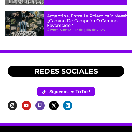
Argentina, Entre La Polémica Y Messi:
¿camino De Campeón O Camino
Favorecido?
Álvaro Manso
12 de julio de 2026
REDES SOCIALES
¡Síguenos en TikTok!