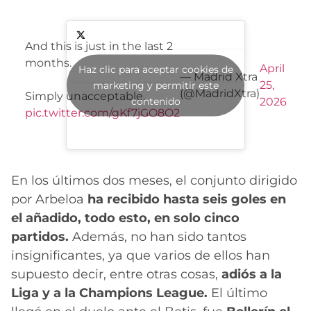
And this is just in the last 2
months.
April
Haz clic para aceptar cookies de
— Madrid Xtra
25,
marketing y permitir este
(@MadridXtra)
Simply unacceptable.
contenido
2026
pic.twitter.com/gKf7jGO8O2
En los últimos dos meses, el conjunto dirigido
por Arbeloa
ha recibido hasta seis goles en
el añadido, todo esto, en solo cinco
partidos.
Además, no han sido tantos
insignificantes, ya que varios de ellos han
supuesto decir, entre otras cosas,
adiós a la
Liga y a la Champions League.
El último