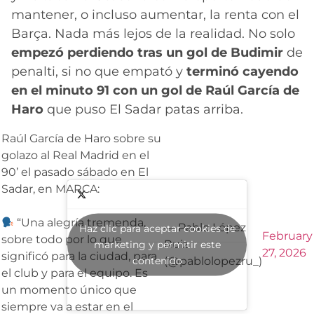
mantener, o incluso aumentar, la renta con el
Barça. Nada más lejos de la realidad. No solo
empezó perdiendo tras un gol de Budimir
de
penalti, si no que empató y
terminó cayendo
en el minuto 91 con un gol de Raúl García de
Haro
que puso El Sadar patas arriba.
Raúl García de Haro sobre su
golazo al Real Madrid en el
90’ el pasado sábado en El
Sadar, en MARCA:
“Una alegría tremenda,
— Pablo López
Haz clic para aceptar cookies de
February
sobre todo por lo que
Ruiz
marketing y permitir este
27, 2026
significó para la ciudad, para
contenido
(@pablolopezru_)
el club y para el equipo. Es
un momento único que
siempre va a estar en el