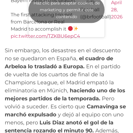
Bayern Munich this season.
— B/R
April
Haz clic para aceptar cookies de
Football
28,
marketing y permitir este
The first attacking trio not
contenido
(@brfootball)
2026
from Barcelona or Real
Madrid to accomplish it
pic.twitter.com/TZKBU6epC4
Sin embargo, los desastres en el descuento
no se quedaron en España,
el cuadro de
Arbeloa lo trasladó a Europa.
En el partido
de vuelta de los cuartos de final de la
Champions League, el Madrid empató la
eliminatoria en Münich,
haciendo uno de los
mejores partidos de la temporada.
Pero
volvió a suceder. Es cierto que
Camavinga se
marchó expulsado
y dejó al equipo con uno
menos, pero
Luis Diaz anotó el gol de la
sentencia rozando el minuto 90.
Además,