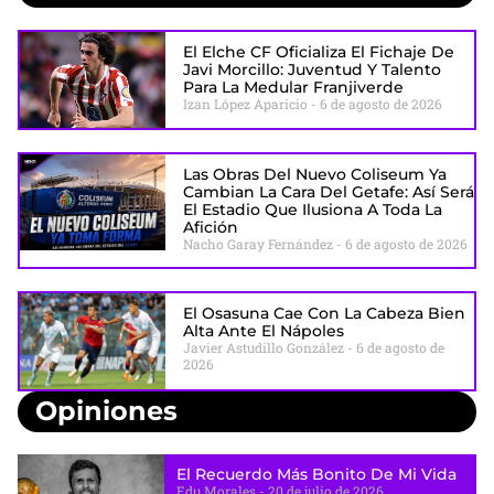
El Elche CF Oficializa El Fichaje De
Javi Morcillo: Juventud Y Talento
Para La Medular Franjiverde
Izan López Aparicio
6 de agosto de 2026
Las Obras Del Nuevo Coliseum Ya
Cambian La Cara Del Getafe: Así Será
El Estadio Que Ilusiona A Toda La
Afición
Nacho Garay Fernández
6 de agosto de 2026
El Osasuna Cae Con La Cabeza Bien
Alta Ante El Nápoles
Javier Astudillo González
6 de agosto de
2026
Opiniones
El Recuerdo Más Bonito De Mi Vida
Edu Morales
20 de julio de 2026