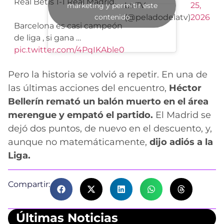
Real Betis 1-1 Real Madrid.
La TV
25,
marketing y permitir este
contenido
(@peladodelatv)
2026
Barcelona es casi campeón
de liga , si gana …
pic.twitter.com/4PqIKAble0
Pero la historia se volvió a repetir. En una de
las últimas acciones del encuentro,
Héctor
Bellerín remató un balón muerto en el área
merengue y empató el partido.
El Madrid se
dejó dos puntos, de nuevo en el descuento, y,
aunque no matemáticamente,
dijo adiós a la
Liga.
Compartir:
Últimas Noticias