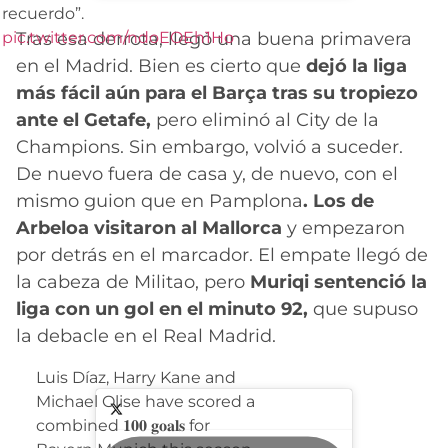
recuerdo”.
Tras esa derrota, llegó una buena primavera
pic.twitter.com/ndoEOEh1Ho
en el Madrid. Bien es cierto que
dejó la liga
más fácil aún para el Barça tras su tropiezo
ante el Getafe,
pero eliminó al City de la
Champions. Sin embargo, volvió a suceder.
De nuevo fuera de casa y, de nuevo, con el
mismo guion que en Pamplona
. Los de
Arbeloa visitaron al Mallorca
y empezaron
por detrás en el marcador. El empate llegó de
la cabeza de Militao, pero
Muriqi sentenció la
liga con un gol en el minuto 92,
que supuso
la debacle en el Real Madrid.
Luis Díaz, Harry Kane and
Michael Olise have scored a
combined 𝟏𝟎𝟎 𝐠𝐨𝐚𝐥𝐬 for