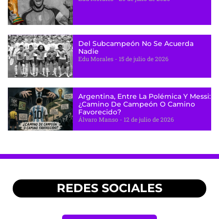
Del Subcampeón No Se Acuerda
Nadie
Edu Morales
15 de julio de 2026
Argentina, Entre La Polémica Y Messi:
¿camino De Campeón O Camino
Favorecido?
Álvaro Manso
12 de julio de 2026
REDES SOCIALES