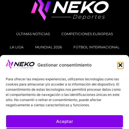
ÚLTIMAS NOTICIAS
COMPETICIONES EUROPEAS
LA LIGA
MUNDIAL 2026
FÚTBOL INTERNACIONAL
SOBRE NOSOTROS
Gestionar consentimiento
AVISOS LEGALES
POLÍTICA DE PRIVACIDAD
Para ofrecer las mejores experiencias, utilizamos tecnologías como las
cookies para almacenar y/o acceder a la información del dispositivo. El
POLÍTICA DE COOKIES
consentimiento de estas tecnologías nos permitirá procesar datos como
el comportamiento de navegación o las identificaciones únicas en este
@2025. TODOS LOS DERECHOS RESERVADOS
sitio. No consentir o retirar el consentimiento, puede afectar
DISEÑADO POR
DARYL STUDIO.
negativamente a ciertas características y funciones.
Aceptar