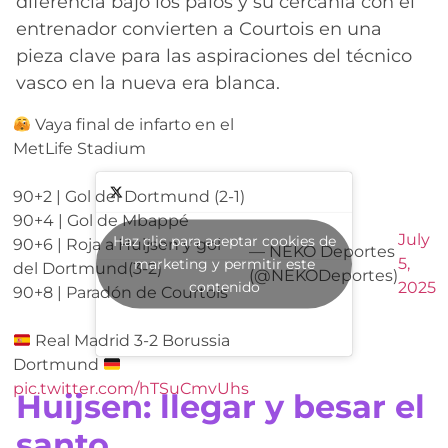
diferencia bajo los palos y su cercanía con el
entrenador convierten a Courtois en una
pieza clave para las aspiraciones del técnico
vasco en la nueva era blanca.
Vaya final de infarto en el
MetLife Stadium
90+2 | Gol del Dortmund (2-1)
90+4 | Gol de Mbappé
July
Haz clic para aceptar cookies de
90+6 | Roja a Huijsen y gol
— NEKO Deportes
5,
marketing y permitir este
del Dortmund(3-2)
(@NEKODeportes)
contenido
2025
90+8 | Paradón de Courtois
Real Madrid 3-2 Borussia
Dortmund
pic.twitter.com/hTSuCmvUhs
Huijsen: llegar y besar el
santo