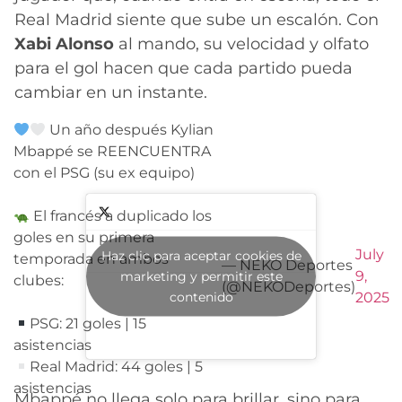
Real Madrid siente que sube un escalón. Con
Xabi Alonso
al mando, su velocidad y olfato
para el gol hacen que cada partido pueda
cambiar en un instante.
Un año después Kylian
Mbappé se REENCUENTRA
con el PSG (su ex equipo)
El francés a duplicado los
goles en su primera
July
Haz clic para aceptar cookies de
temporada en ambos
— NEKO Deportes
9,
marketing y permitir este
clubes:
(@NEKODeportes)
contenido
2025
PSG: 21 goles | 15
asistencias
Real Madrid: 44 goles | 5
asistencias
Mbappé no llega solo para brillar, sino para