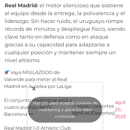
Real Madrid:
el motor silencioso que sostiene
al equipo desde la entrega, la polivalencia y el
liderazgo. Sin hacer ruido, el uruguayo rompe
récords de minutos y despliegue físico, siendo
clave tanto en defensa como en ataque
gracias a su capacidad para adaptarse a
cualquier posición y mantener siempre un
nivel altísimo.
Vaya MISILAZOOO de
Valverde para meter al Real
Madrid en la pelea por LaLiga
El conjunto merengue está a
April
Haz clic para aceptar cookies de
— NEKO Deportes
cuatro puntos del FC
20,
marketing y permitir este
(@NEKODeportes)
Barcelona
contenido
2025
Real Madrid 1-0 Athletic Club