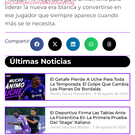
pic.twitter.com/bkr205sWOg
liderar la nueva era blanca y convertirse en
ese jugador que siempre aparece cuando
más se le necesita.
Compartir:
Últimas Noticias
El Getafe Pierde A Uche Para Toda
La Temporada: El Golpe Que Cambia
Los Planes De Bordalás
Nacho Garay Fernández
8 de agosto de 2026
El Deportivo Firma Las Tablas Ante
La Fiorentina En La Primera Prueba
Del ‘stage’ Italiano
Javier Sánchez Muñoz
7 de agosto de 2026