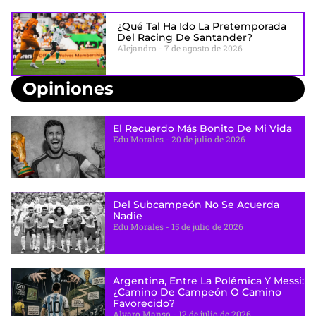
¿Qué Tal Ha Ido La Pretemporada
Del Racing De Santander?
Alejandro
7 de agosto de 2026
Opiniones
El Recuerdo Más Bonito De Mi Vida
Edu Morales
20 de julio de 2026
Del Subcampeón No Se Acuerda
Nadie
Edu Morales
15 de julio de 2026
Argentina, Entre La Polémica Y Messi:
¿camino De Campeón O Camino
Favorecido?
Álvaro Manso
12 de julio de 2026