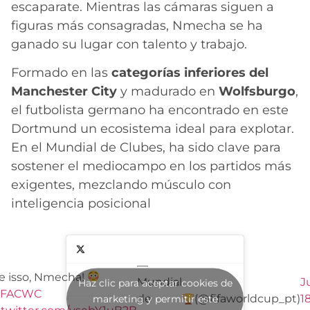
escaparate. Mientras las cámaras siguen a
figuras más consagradas, Nmecha se ha
ganado su lugar con talento y trabajo.
Formado en las
categorías inferiores del
Manchester City
y madurado en
Wolfsburgo
,
el futbolista germano ha encontrado en este
Dortmund un ecosistema ideal para explotar.
En el Mundial de Clubes, ha sido clave para
sostener el mediocampo en los partidos más
exigentes, mezclando músculo con
inteligencia posicional
—
e isso, Nmecha!
Mundial
J
Haz clic para aceptar cookies de
IFACWC
de
(@fifaworldcup_pt)
18
marketing y permitir este