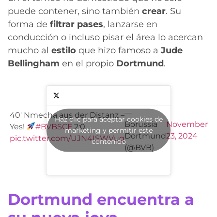
puede contener, sino también
crear
. Su
forma de
filtrar pases
, lanzarse en
conducción o incluso pisar el área lo acercan
mucho al
estilo
que hizo famoso a
Jude
Bellingham
en el propio
Dortmund
.
—
40' Nmecha aus der Distanz –
Haz clic para aceptar cookies de
Borussia
November
Yes!
#BVBSCF
2:0
marketing y permitir este
Dortmund
23, 2024
pic.twitter.com/UJN4ISWVug
contenido
(@BVB)
Dortmund encuentra a