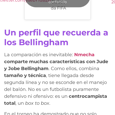
.twitter.com/ysebY1uB2B
contenido
Clubes
2
da FIFA
Un perfil que recuerda a
los Bellingham
La comparación es inevitable:
Nmecha
comparte muchas características con Jude
y Jobe Bellingham
. Como ellos, combina
tamaño y técnica
, tiene llegada desde
segunda línea y no se esconde en el manejo
del balón. No es un futbolista puramente
defensivo ni ofensivo: es un
centrocampista
total
, un
box to box
.
En el torneo ha demostrado que no solo