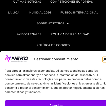
ÚLTIMAS NOTICIAS
COMPETICIONES EUROPEAS
LA LIGA
MUNDIAL 2026
FÚTBOL INTERNACIONAL
SOBRE NOSOTROS
AVISOS LEGALES
POLÍTICA DE PRIVACIDAD
POLÍTICA DE COOKIES
@2025. TODOS LOS DERECHOS RESERVADOS
Gestionar consentimiento
DISEÑADO POR
DARYL STUDIO.
Para ofrecer las mejores experiencias, utilizamos tecnologías como las
cookies para almacenar y/o acceder a la información del dispositivo. El
consentimiento de estas tecnologías nos permitirá procesar datos como el
comportamiento de navegación o las identificaciones únicas en este sitio. N
consentir o retirar el consentimiento, puede afectar negativamente a ciertas
características y funciones.
Aceptar