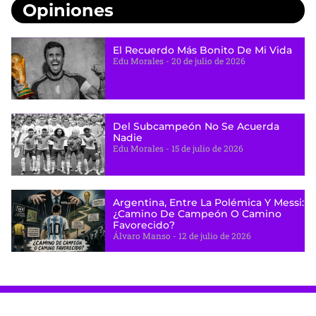
Opiniones
El Recuerdo Más Bonito De Mi Vida
Edu Morales
20 de julio de 2026
Del Subcampeón No Se Acuerda
Nadie
Edu Morales
15 de julio de 2026
Argentina, Entre La Polémica Y Messi:
¿camino De Campeón O Camino
Favorecido?
Álvaro Manso
12 de julio de 2026