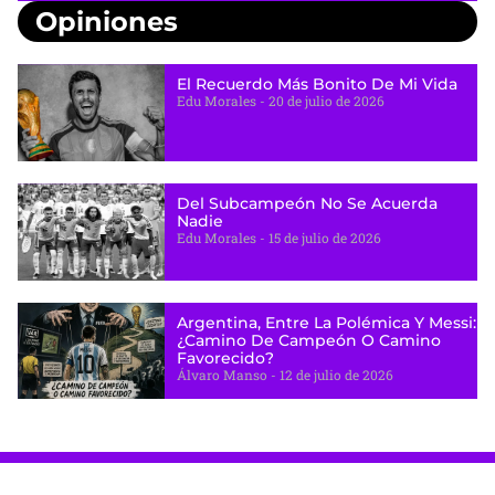
Opiniones
El Recuerdo Más Bonito De Mi Vida
Edu Morales
20 de julio de 2026
Del Subcampeón No Se Acuerda
Nadie
Edu Morales
15 de julio de 2026
Argentina, Entre La Polémica Y Messi:
¿camino De Campeón O Camino
Favorecido?
Álvaro Manso
12 de julio de 2026