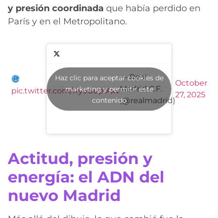
y presión coordinada
que había perdido en
París y en el Metropolitano.
— Real
Haz clic para aceptar cookies de
October
Madrid C.F.
marketing y permitir este
pic.twitter.com/Ry9uuprAxv
27, 2025
contenido
(@realmadrid)
Actitud, presión y
energía: el ADN del
nuevo Madrid