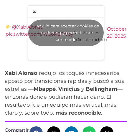
— Real
Haz clic para aceptar cookies de
@XabiAlonso
October
Madrid C.F.
marketing y permitir este
pic.twitter.com/WqoR8FfVoy
29, 2025
contenido
(@realmadrid)
Xabi Alonso
redujo los toques innecesarios,
apostó por transiciones rápidas y buscó a sus
estrellas —
Mbappé
,
Vinícius
y
Bellingham
—
en zonas donde pudieran hacer daño. El
resultado fue un equipo más vertical, más
claro y, sobre todo,
más reconocible
.
Compartir: