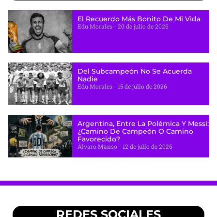
El Recuerdo Más Bonito De Mi Vida
Edu Morales
20 de julio de 2026
Del Subcampeón No Se Acuerda
Nadie
Edu Morales
15 de julio de 2026
Argentina, Entre La Polémica Y Messi:
¿camino De Campeón O Camino
Favorecido?
Álvaro Manso
12 de julio de 2026
REDES SOCIALES