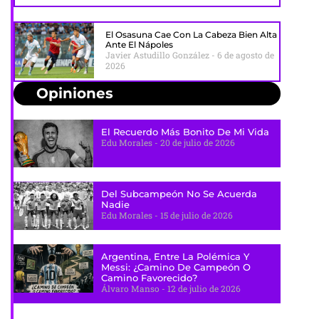
El Osasuna Cae Con La Cabeza Bien Alta
Ante El Nápoles
Javier Astudillo González
6 de agosto de
2026
Opiniones
El Recuerdo Más Bonito De Mi Vida
Edu Morales
20 de julio de 2026
Del Subcampeón No Se Acuerda
Nadie
Edu Morales
15 de julio de 2026
Argentina, Entre La Polémica Y
Messi: ¿camino De Campeón O
Camino Favorecido?
Álvaro Manso
12 de julio de 2026