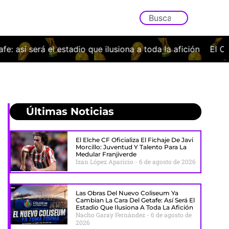
lusiona a toda la afición
El Osasuna cae con la cabeza bi
Últimas Noticias
El Elche CF Oficializa El Fichaje De Javi
Morcillo: Juventud Y Talento Para La
Medular Franjiverde
Izan López Aparicio
6 de agosto de 2026
Las Obras Del Nuevo Coliseum Ya
Cambian La Cara Del Getafe: Así Será El
Estadio Que Ilusiona A Toda La Afición
Nacho Garay Fernández
6 de agosto de
2026