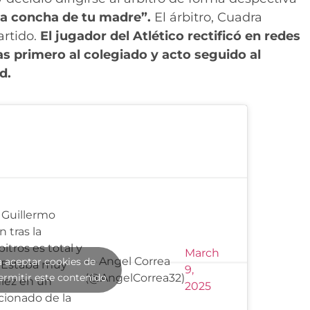
 La concha de tu madre”.
El árbitro, Cuadra
artido.
El jugador del Atlético rectificó en redes
as primero al colegiado y acto seguido al
d.
 Guillermo
 tras la
itros es total y
March
— Angel Correa
a aceptar cookies de
. Estaba muy
9,
ermitir este contenido
(@AngelCorrea32)
diez en un
2025
cionado de la