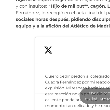
y con insultos:
‘Hijo de mil put**, cagón.
Fernández, lo recogió en el acta final del p
sociales horas después, pidiendo disculp
equipo y a la afición del Atlético de Madri
Quiero pedir perdón al colegiado
Cuadra Fernández por mi reacción
expulsión. Mi respeto hacia los árb
Haz clic par
esta reacción no es propia de mí
marketing y p
caliente por dejar al equipo con 
momento tan delicado y he reac