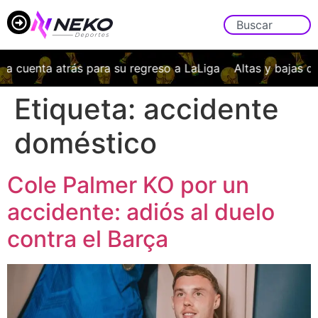
la cuenta atrás para su regreso a LaLiga
Altas y bajas d
Etiqueta:
accidente
doméstico
Cole Palmer KO por un
accidente: adiós al duelo
contra el Barça