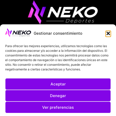
Gestionar consentimiento
ÚLTIMAS NOTICIAS
COMPETICIONES EUROPEAS
Para ofrecer las mejores experiencias, utilizamos tecnologías como las
LA LIGA
MUNDIAL 2026
FÚTBOL INTERNACIONAL
cookies para almacenar y/o acceder a la información del dispositivo. El
consentimiento de estas tecnologías nos permitirá procesar datos como
el comportamiento de navegación o las identificaciones únicas en este
SOBRE NOSOTROS
sitio. No consentir o retirar el consentimiento, puede afectar
negativamente a ciertas características y funciones.
AVISOS LEGALES
POLÍTICA DE PRIVACIDAD
Aceptar
POLÍTICA DE COOKIES
@2025. TODOS LOS DERECHOS RESERVADOS
Denegar
DISEÑADO POR
DARYL STUDIO.
Ver preferencias