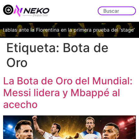
las ante la Fiorentina en la primera prueba del ‘stage’ italia
Etiqueta:
Bota de
Oro
La Bota de Oro del Mundial:
Messi lidera y Mbappé al
acecho