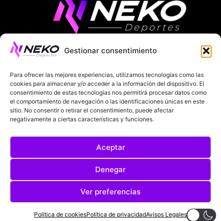
Gestionar consentimiento
ÚLTIMAS NOTICIAS
COMPETICIONES EUROPEAS
Para ofrecer las mejores experiencias, utilizamos tecnologías como las
LA LIGA
MUNDIAL 2026
FÚTBOL INTERNACIONAL
cookies para almacenar y/o acceder a la información del dispositivo. El
consentimiento de estas tecnologías nos permitirá procesar datos como
el comportamiento de navegación o las identificaciones únicas en este
SOBRE NOSOTROS
sitio. No consentir o retirar el consentimiento, puede afectar
negativamente a ciertas características y funciones.
AVISOS LEGALES
POLÍTICA DE PRIVACIDAD
Aceptar
POLÍTICA DE COOKIES
@2025. TODOS LOS DERECHOS RESERVADOS
Denegar
DISEÑADO POR
DARYL STUDIO.
Ver preferencias
Política de cookies
Política de privacidad
Avisos Legales