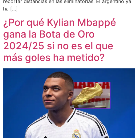
recortar distancias en las eliminatorias. El argentino ya
ha […]
¿Por qué Kylian Mbappé
gana la Bota de Oro
2024/25 si no es el que
más goles ha metido?