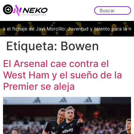
za el fichaje de Javi Morcillo: Juventud y talento para la me
Etiqueta:
Bowen
El Arsenal cae contra el
West Ham y el sueño de la
Premier se aleja