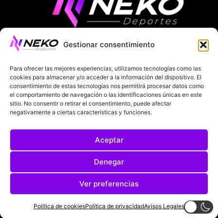
Gestionar consentimiento
ÚLTIMAS NOTICIAS
COMPETICIONES EUROPEAS
Para ofrecer las mejores experiencias, utilizamos tecnologías como las
LA LIGA
MUNDIAL 2026
FÚTBOL INTERNACIONAL
cookies para almacenar y/o acceder a la información del dispositivo. El
consentimiento de estas tecnologías nos permitirá procesar datos como
SOBRE NOSOTROS
el comportamiento de navegación o las identificaciones únicas en este
sitio. No consentir o retirar el consentimiento, puede afectar
negativamente a ciertas características y funciones.
AVISOS LEGALES
POLÍTICA DE PRIVACIDAD
Aceptar
POLÍTICA DE COOKIES
@2025. TODOS LOS DERECHOS RESERVADOS
Denegar
DISEÑADO POR
DARYL STUDIO.
Ver preferencias
Política de cookies
Política de privacidad
Avisos Legales