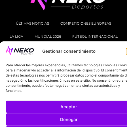
ÚLTIMAS NOTICIAS
COMPETICIONES EUROPEAS
LA LIGA
MUNDIAL 2026
FÚTBOL INTERNACIONAL
SOBRE NOSOTROS
Gestionar consentimiento
AVISOS LEGALES
POLÍTICA DE PRIVACIDAD
Para ofrecer las mejores experiencias, utilizamos tecnologías como las cook
para almacenar y/o acceder a la información del dispositivo. El consentimien
de estas tecnologías nos permitirá procesar datos como el comportamiento 
POLÍTICA DE COOKIES
navegación o las identificaciones únicas en este sitio. No consentir o retirar e
@2025. TODOS LOS DERECHOS RESERVADOS
consentimiento, puede afectar negativamente a ciertas características y
funciones.
DISEÑADO POR
DARYL STUDIO.
Aceptar
Denegar