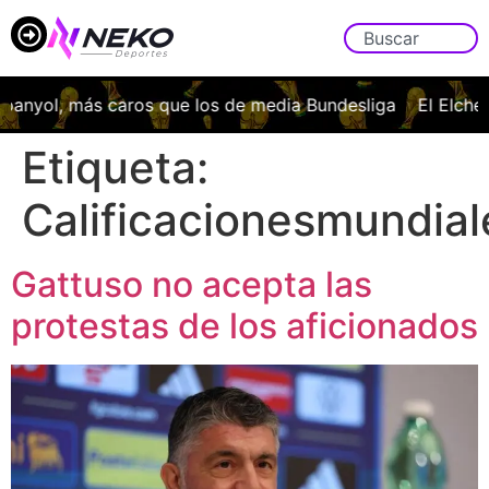
panyol, más caros que los de media Bundesliga
El Elche C
Etiqueta:
Calificacionesmundial
Gattuso no acepta las
protestas de los aficionados