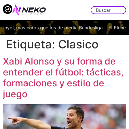
anyol, más caros que los de media Bundesliga
El Elche C
Etiqueta:
Clasico
Xabi Alonso y su forma de
entender el fútbol: tácticas,
formaciones y estilo de
juego