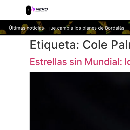
de Bordalás
Últimas noticias
Facundo Buonanotte, nuevo fichaje del Elche 
Etiqueta:
Cole Pa
Estrellas sin Mundial: