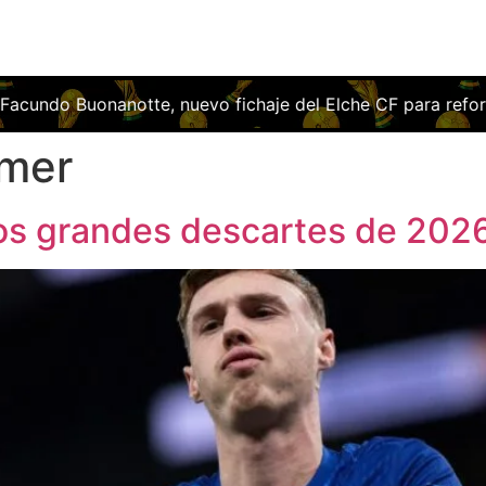
CF para reforzar el ataque franjiverde
El Deportivo firma 
lmer
 los grandes descartes de 202