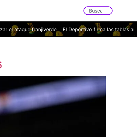
las tablas ante la Fiorentina en la primera prueba del ‘stage
6