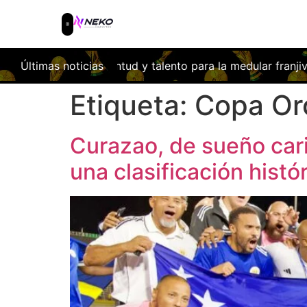
orcillo: Juventud y talento para la medular franjiverde
Últimas noticias
Las
Etiqueta:
Copa Or
Curazao, de sueño cari
una clasificación histó