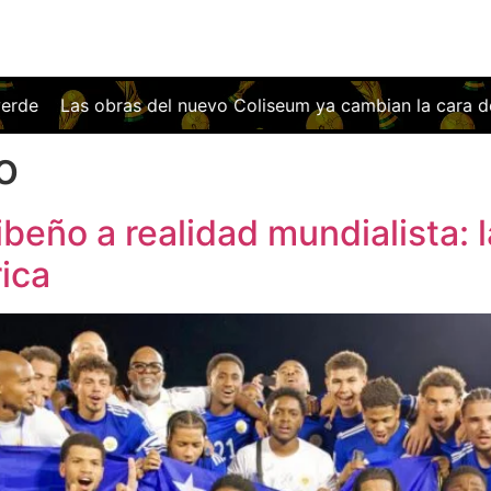
 obras del nuevo Coliseum ya cambian la cara del Getafe: así
o
beño a realidad mundialista: l
rica