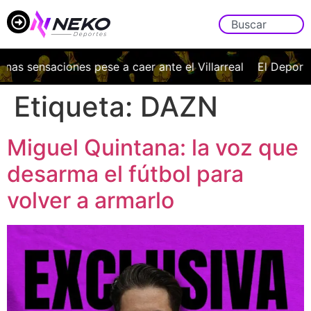
as sensaciones pese a caer ante el Villarreal
El Deportiv
Etiqueta:
DAZN
Miguel Quintana: la voz que
desarma el fútbol para
volver a armarlo