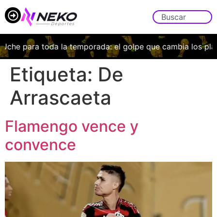
 Uche para toda la temporada: el golpe que cambia los pla
Etiqueta:
De
Arrascaeta
Flamengo vence y
convence