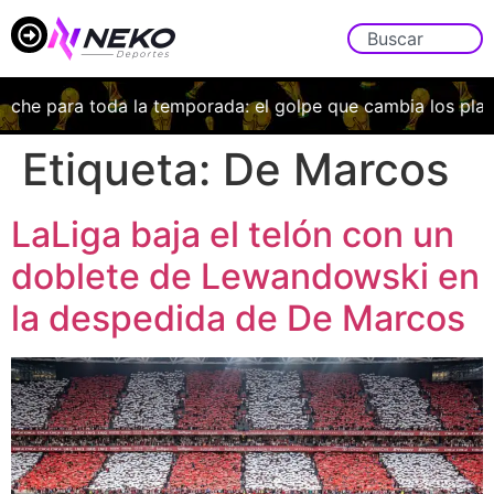
Uche para toda la temporada: el golpe que cambia los plan
Etiqueta:
De Marcos
LaLiga baja el telón con un
doblete de Lewandowski en
la despedida de De Marcos